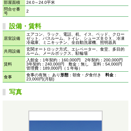
部屋面積
24.0～24.0平米
問合せ番
2
号
設備・賃料
エアコン、ラック、電話、机、イス、ベッド、クロー
居室設備
ゼット、バスルーム、トイレ、シューズＢＯＸ、冷凍
冷蔵庫、ミニキッチン、全自動洗濯機、照明器具
玄関オートロック方式、エレベーター、食堂、多目的
共用設備
ルーム、メールボックス、駐輪場
入館金：1年契約：160,000円 2年契約：200,000円
賃料
3年契約：240,000円 敷金：無し 室料：54,000円
管理費：189,000円（１年毎）
食事の有無： あり
形態
：朝食・夕食付き
料金
：
食事
23,000円(月額)
写真