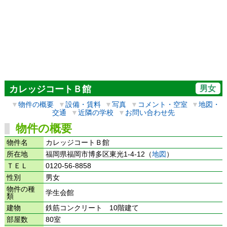
男女
カレッジコートＢ館
▼
物件の概要
▼
設備・賃料
▼
写真
▼
コメント・空室
▼
地図・
交通
▼
近隣の学校
▼
お問い合わせ先
物件の概要
物件名
カレッジコートＢ館
所在地
福岡県福岡市博多区東光1-4-12（
地図
）
ＴＥＬ
0120-56-8858
性別
男女
物件の種
学生会館
類
建物
鉄筋コンクリート 10階建て
部屋数
80室