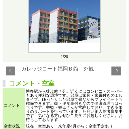
1/20
カレッジコート福岡Ｂ館 外観
コメント・空室
博多駅から徒歩約７分。近くにはコンビニ・スーパー
もあり便利な環境です。部屋は家具・家電付きの１Ｋ
タイプ。ゆったりした部屋で寮ながらプライベートも
確保できます。朝・夕食事付きなので健康管理もばっ
コメント
ちりです。寮監・寮母さんが常駐しており、できる限
りのサポートを行っています。ただいま入館者募集中
です！気になる方はぜひご見学にお越しください。お
待ちしております。
空室状況
現在：空室あり 来年度4月から：空室予定あり