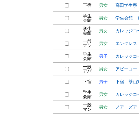
下宿
男女
高田学生寮
学生
男女
学生会館 
会館
学生
男女
カレッジコ
会館
一般
男女
エンクレス
マン
学生
男子
カレッジコ
会館
一般
男女
アビーコー
アパ
下宿
男子
下宿 茶山
学生
男女
カレッジコ
会館
一般
男女
ノアーズア
マン