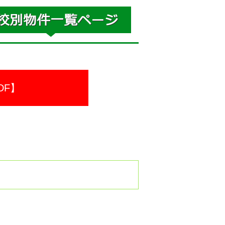
DF】
。