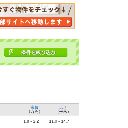
家賃
広さ
（万円）
（平米）
1.8～2.2
11.0～14.7