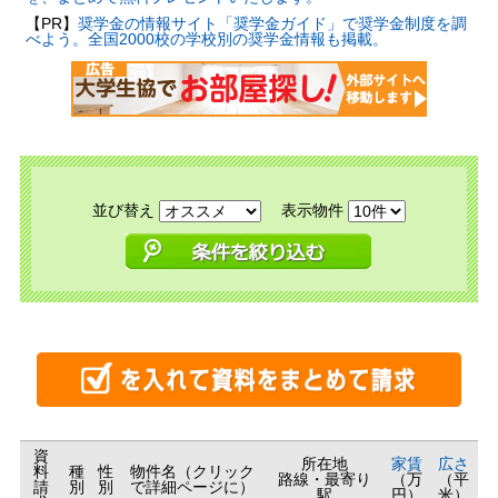
【PR】
奨学金の情報サイト「奨学金ガイド」で奨学金制度を調
べよう。全国2000校の学校別の奨学金情報も掲載。
並び替え
表示物件
資
所在地
家賃
広さ
料
種
性
物件名（クリック
路線・最寄り
（万
（平
請
別
別
で詳細ページに）
駅
円）
米）