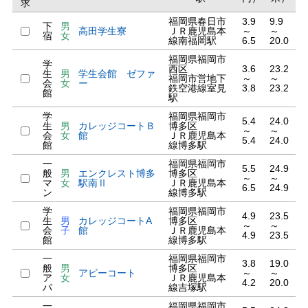
求
福岡県春日市
3.9
9.9
下
男
高田学生寮
ＪＲ鹿児島本
～
～
宿
女
線南福岡駅
6.5
20.0
福岡県福岡市
学
西区
3.6
23.2
生
男
学生会館 ゼファ
福岡市営地下
～
～
会
女
ー
鉄空港線室見
3.8
23.2
館
駅
学
福岡県福岡市
5.4
24.0
生
男
カレッジコートＢ
博多区
～
～
会
女
館
ＪＲ鹿児島本
5.4
24.0
館
線博多駅
一
福岡県福岡市
5.5
24.9
般
男
エンクレスト博多
博多区
～
～
マ
女
駅南Ⅱ
ＪＲ鹿児島本
6.5
24.9
ン
線博多駅
学
福岡県福岡市
4.9
23.5
生
男
カレッジコートA
博多区
～
～
会
子
館
ＪＲ鹿児島本
4.9
23.5
館
線博多駅
一
福岡県福岡市
3.8
19.0
般
男
博多区
アビーコート
～
～
ア
女
ＪＲ鹿児島本
4.2
20.0
パ
線吉塚駅
一
福岡県福岡市