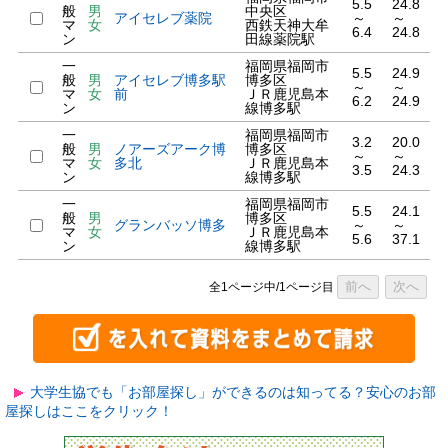
5.5
24.8
般
男
中央区
アイセレブ薬院
～
～
マ
女
西鉄天神大牟
6.4
24.8
ン
田線薬院駅
一
福岡県福岡市
5.5
24.9
般
男
アイセレブ博多駅
博多区
～
～
マ
女
前
ＪＲ鹿児島本
6.2
24.9
ン
線博多駅
一
福岡県福岡市
3.2
20.0
般
男
ノアーズアーク博
博多区
～
～
マ
女
多北
ＪＲ鹿児島本
3.5
24.3
ン
線博多駅
一
福岡県福岡市
5.5
24.1
般
男
博多区
グランバッソ博多
～
～
マ
女
ＪＲ鹿児島本
5.6
37.1
ン
線博多駅
前へ
次へ
全1ページ中/1ページ目
大学生協でも「お部屋探し」ができるのは知ってる？安心のお部
屋探しはここをクリック！