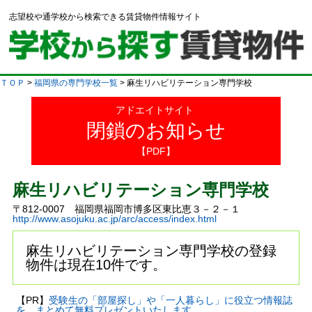
志望校や通学校から検索できる賃貸物件情報サイト
ＴＯＰ
>
福岡県の専門学校一覧
> 麻生リハビリテーション専門学校
アドエイトサイト
閉鎖のお知らせ
【PDF】
麻生リハビリテーション専門学校
〒812-0007 福岡県福岡市博多区東比恵３－２－１
http://www.asojuku.ac.jp/arc/access/index.html
麻生リハビリテーション専門学校の登録
物件は現在10件です。
【PR】
受験生の「部屋探し」や「一人暮らし」に役立つ情報誌
を、まとめて無料プレゼントいたします。