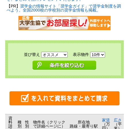
【PR】
奨学金の情報サイト「奨学金ガイド」で奨学金制度を調
べよう。全国2000校の学校別の奨学金情報も掲載。
並び替え
表示物件
資
家賃
広さ
料
種
性
物件名（クリック
所在地
（万
（平
請
別
別
で詳細ページに）
路線・最寄り駅
円）
米）