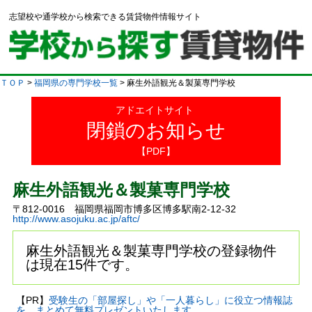
志望校や通学校から検索できる賃貸物件情報サイト
ＴＯＰ
>
福岡県の専門学校一覧
> 麻生外語観光＆製菓専門学校
アドエイトサイト
閉鎖のお知らせ
【PDF】
麻生外語観光＆製菓専門学校
〒812-0016 福岡県福岡市博多区博多駅南2-12-32
http://www.asojuku.ac.jp/aftc/
麻生外語観光＆製菓専門学校の登録物件
は現在15件です。
【PR】
受験生の「部屋探し」や「一人暮らし」に役立つ情報誌
を、まとめて無料プレゼントいたします。