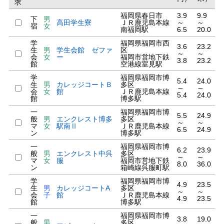
求
福岡県春日市
3.9
9.9
下
男
高田学生寮
ＪＲ鹿児島本線
～
～
宿
女
南福岡駅
6.5
20.0
学
福岡県福岡市西
3.6
23.2
生
男
学生会館 ゼファ
区
～
～
会
女
ー
福岡市営地下鉄
3.8
23.2
館
空港線室見駅
学
福岡県福岡市博
5.4
24.0
生
男
カレッジコートＢ
多区
～
～
会
女
館
ＪＲ鹿児島本線
5.4
24.0
館
博多駅
一
福岡県福岡市博
5.5
24.9
般
男
エンクレスト博多
多区
～
～
マ
女
駅南Ⅱ
ＪＲ鹿児島本線
6.5
24.9
ン
博多駅
一
福岡県福岡市博
6.2
23.9
般
男
エンクレスト中呉
多区
～
～
マ
女
服
福岡市営地下鉄
8.0
36.0
ン
箱崎線呉服町駅
学
福岡県福岡市博
4.9
23.5
生
男
カレッジコートA
多区
～
～
会
子
館
ＪＲ鹿児島本線
4.9
23.5
館
博多駅
一
福岡県福岡市博
3.8
19.0
般
男
多区