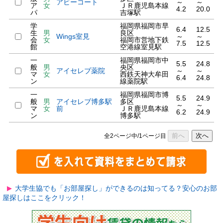
アビーコート
～
～
ア
女
ＪＲ鹿児島本線
4.2
20.0
パ
吉塚駅
学
福岡県福岡市早
6.4
12.5
生
男
良区
Wings室見
～
～
会
女
福岡市営地下鉄
7.5
12.5
館
空港線室見駅
一
福岡県福岡市中
5.5
24.8
般
男
央区
アイセレブ薬院
～
～
マ
女
西鉄天神大牟田
6.4
24.8
ン
線薬院駅
一
福岡県福岡市博
5.5
24.9
般
男
アイセレブ博多駅
多区
～
～
マ
女
前
ＪＲ鹿児島本線
6.2
24.9
ン
博多駅
前へ
次へ
全2ページ中/1ページ目
大学生協でも「お部屋探し」ができるのは知ってる？安心のお部
屋探しはここをクリック！