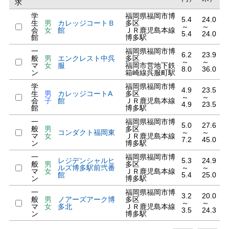
求
学
福岡県福岡市博
5.4
24.0
生
男
カレッジコートＢ
多区
～
～
会
女
館
ＪＲ鹿児島本線
5.4
24.0
館
博多駅
一
福岡県福岡市博
6.2
23.9
般
男
エンクレスト中呉
多区
～
～
マ
女
服
福岡市営地下鉄
8.0
36.0
ン
箱崎線呉服町駅
学
福岡県福岡市博
4.9
23.5
生
男
カレッジコートA
多区
～
～
会
子
館
ＪＲ鹿児島本線
4.9
23.5
館
博多駅
一
福岡県福岡市博
5.0
27.6
般
男
多区
コンダクト福岡東
～
～
マ
女
ＪＲ鹿児島本線
7.2
45.0
ン
博多駅
一
福岡県福岡市博
レジデンシャルヒ
5.3
24.9
般
男
多区
ルズ博多駅前弐番
～
～
マ
女
ＪＲ鹿児島本線
館
5.4
25.0
ン
博多駅
一
福岡県福岡市博
3.2
20.0
般
男
ノアーズアーク博
多区
～
～
マ
女
多北
ＪＲ鹿児島本線
3.5
24.3
ン
博多駅