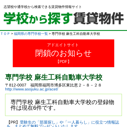
志望校や通学校から検索できる賃貸物件情報サイト
ＴＯＰ
>
福岡県の専門学校一覧
> 専門学校 麻生工科自動車大学校
アドエイトサイト
閉鎖のお知らせ
【PDF】
専門学校 麻生工科自動車大学校
〒812-0007 福岡県福岡市博多区東比恵２－８－２８
http://www.asojuku.ac.jp/acet/
専門学校 麻生工科自動車大学校の登録物
件は現在6件です。
【PR】
受験生の「部屋探し」や「一人暮らし」に役立つ情報誌
を、まとめて無料プレゼントいたします。