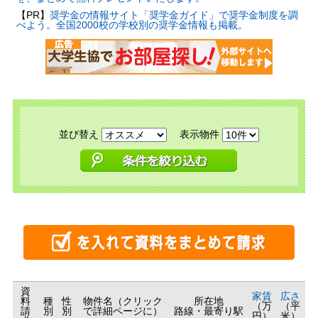
【PR】
奨学金の情報サイト「奨学金ガイド」で奨学金制度を調
べよう。全国2000校の学校別の奨学金情報も掲載。
並び替え
表示物件
資
家賃
広さ
料
種
性
物件名（クリック
所在地
（万
（平
請
別
別
で詳細ページに）
路線・最寄り駅
円）
米）