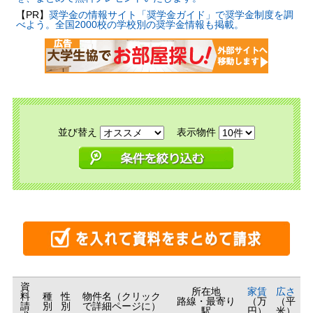
【PR】
奨学金の情報サイト「奨学金ガイド」で奨学金制度を調
べよう。全国2000校の学校別の奨学金情報も掲載。
並び替え
表示物件
資
所在地
家賃
広さ
料
種
性
物件名（クリック
路線・最寄り
（万
（平
請
別
別
で詳細ページに）
駅
円）
米）