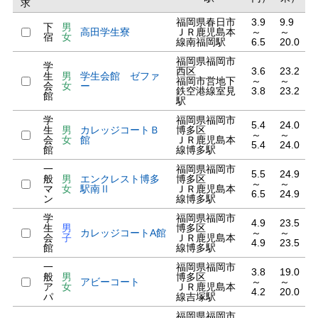
求
福岡県春日市
3.9
9.9
下
男
高田学生寮
ＪＲ鹿児島本
～
～
宿
女
線南福岡駅
6.5
20.0
福岡県福岡市
学
西区
3.6
23.2
生
男
学生会館 ゼファ
福岡市営地下
～
～
会
女
ー
鉄空港線室見
3.8
23.2
館
駅
学
福岡県福岡市
5.4
24.0
生
男
カレッジコートＢ
博多区
～
～
会
女
館
ＪＲ鹿児島本
5.4
24.0
館
線博多駅
一
福岡県福岡市
5.5
24.9
般
男
エンクレスト博多
博多区
～
～
マ
女
駅南Ⅱ
ＪＲ鹿児島本
6.5
24.9
ン
線博多駅
学
福岡県福岡市
4.9
23.5
生
男
博多区
カレッジコートA館
～
～
会
子
ＪＲ鹿児島本
4.9
23.5
館
線博多駅
一
福岡県福岡市
3.8
19.0
般
男
博多区
アビーコート
～
～
ア
女
ＪＲ鹿児島本
4.2
20.0
パ
線吉塚駅
福岡県福岡市