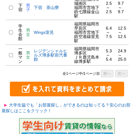
城南区
2.5
9.7
下
男
下宿 茶山寮
福岡市営地下
～
～
宿
子
鉄七隈線金山
2.5
9.7
駅
福岡県福岡市
学
早良区
6.4
12.5
生
男
Wings室見
福岡市営地下
～
～
会
女
鉄空港線室見
7.5
12.5
館
駅
一
福岡県福岡市
レジデンシャルヒ
5.3
24.9
般
男
博多区
ルズ博多駅前弐番
～
～
マ
女
ＪＲ鹿児島本
館
5.4
25.0
ン
線博多駅
前へ
次へ
全1ページ中/1ページ目
大学生協でも「お部屋探し」ができるのは知ってる？安心のお部
屋探しはここをクリック！