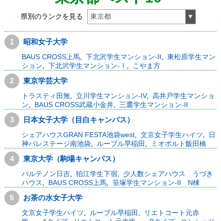
県別のランクを見る
1
昭和女子大学
BAUS CROSS上馬
,
下北沢学生マンション-II
,
東松原学生マン
ション
,
下北沢学生マンション-Ⅰ
,
こやま方
2
東京学芸大学
トラスティ田無
,
立川学生マンション-IV
,
高井戸学生マンショ
ン
,
BAUS CROSS武蔵小金井
,
三鷹学生マンション-II
3
日本女子大学（目白キャンパス）
シェアハウスGRAN FESTA池袋west
,
文京女子学生ハイツ
,
日
神パレステージ南池袋
,
ルーブル早稲田
,
ミオポルト飯田橋
4
東京大学（駒場キャンパス）
パルテノン日吉
,
狛江学生下宿
,
少人数シェアハウス うづき
ハウス
,
BAUS CROSS上馬
,
笹塚学生マンション-II N棟
5
お茶の水女子大学
文京女子学生ハイツ
,
ルーブル早稲田
,
リエトコート元赤