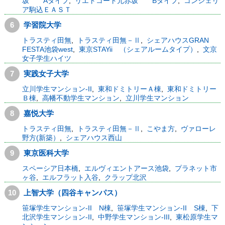
坂 Aタイプ
,
リエトコート元赤坂 Bタイプ
,
コンシェリ
ア駒込ＥＡＳＴ
6
学習院大学
トラスティ田無
,
トラスティ田無－Ⅱ
,
シェアハウスGRAN
FESTA池袋west
,
東京STAYii （シェアルームタイプ）
,
文京
女子学生ハイツ
7
実践女子大学
立川学生マンション-II
,
東和ドミトリーＡ棟
,
東和ドミトリー
Ｂ棟
,
高幡不動学生マンション
,
立川学生マンション
8
嘉悦大学
トラスティ田無
,
トラスティ田無－Ⅱ
,
こやま方
,
ヴァローレ
野方(新築）
,
シェアハウス西山
9
東京医科大学
スペーシア日本橋
,
エルヴィエントアース池袋
,
プラネット市
ヶ谷
,
エルフラット入谷
,
クラップ北沢
10
上智大学（四谷キャンパス）
笹塚学生マンション-II N棟
,
笹塚学生マンション-II S棟
,
下
北沢学生マンション-II
,
中野学生マンション-III
,
東松原学生マ