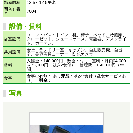
部屋面積
12.5～12.5平米
問合せ番
7004
号
設備・賃料
ユニットバス・トイレ、机、椅子、ベッド、冷蔵庫、
居室設備
クローゼット、シューズケース、電話器、デスクライ
ト、カーテン、
食堂、ランドリー室、キッチン、自動販売機、自習
共用設備
室、美容実習コーナー、防犯カメラ
入館金：140,000円 敷金：なし 室料：月額64,000
賃料
～75,000円（朝夕2食付） 管理費：150,000円（年
間）
食事の有無： あり
形態
：朝夕2食付（昼食サービスあ
食事
り）
料金
：
写真