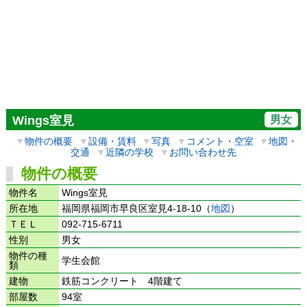
男女
Wings室見
▼
物件の概要
▼
設備・賃料
▼
写真
▼
コメント・空室
▼
地図・
交通
▼
近隣の学校
▼
お問い合わせ先
物件の概要
物件名
Wings室見
所在地
福岡県福岡市早良区室見4-18-10（
地図
）
ＴＥＬ
092-715-6711
性別
男女
物件の種
学生会館
類
建物
鉄筋コンクリート 4階建て
部屋数
94室