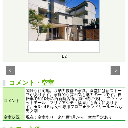
1/2
コメント・空室
閑静な住宅地。収納力抜群の家具。食堂には薪ストー
ブがあります。家庭的な雰囲気も魅力の一つです。自
転車で約10分の西新商店街は買い物に便利。アウトレ
コメント
ットモール「マリノアシティ福岡」も近くにありま
す。★3～4Ｆは女性専用フロア★ランドリールームも
男女別
空室状況
現在：空室あり 来年度4月から：空室予定あり