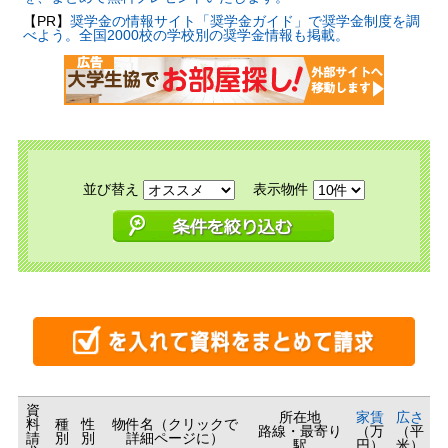
【PR】
奨学金の情報サイト「奨学金ガイド」で奨学金制度を調
べよう。全国2000校の学校別の奨学金情報も掲載。
並び替え
表示物件
資
所在地
家賃
広さ
料
種
性
物件名（クリックで
路線・最寄り
（万
（平
請
別
別
詳細ページに）
駅
円）
米）