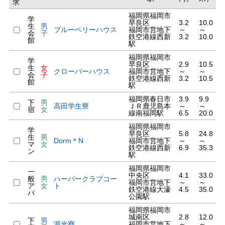
求
福岡県福岡市
学
早良区
3.2
10.0
生
男
ブルーベリーハウス
福岡市営地下
～
～
会
子
鉄空港線西新
3.2
10.0
館
駅
福岡県福岡市
学
早良区
2.9
10.5
生
女
クローバーハウス
福岡市営地下
～
～
会
子
鉄空港線西新
3.2
10.5
館
駅
福岡県春日市
3.9
9.9
下
男
高田学生寮
ＪＲ鹿児島本
～
～
宿
女
線南福岡駅
6.5
20.0
福岡県福岡市
学
早良区
5.8
24.8
生
男
Dorm＊N
福岡市営地下
～
～
マ
女
鉄空港線西新
6.9
35.3
ン
駅
福岡県福岡市
一
中央区
4.1
33.0
般
男
ハーバークラブコー
福岡市営地下
～
～
ア
女
ト
鉄空港線大濠
4.5
35.0
パ
公園駅
福岡県福岡市
城南区
2.8
12.0
下
男
源光寮
福岡市営地下
～
～