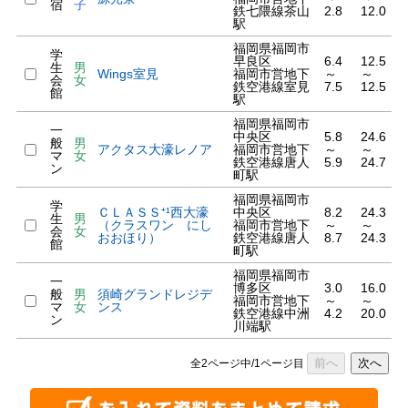
宿
子
鉄七隈線茶山
2.8
12.0
駅
福岡県福岡市
学
早良区
6.4
12.5
生
男
Wings室見
福岡市営地下
～
～
会
女
鉄空港線室見
7.5
12.5
館
駅
福岡県福岡市
一
中央区
5.8
24.6
般
男
アクタス大濠レノア
福岡市営地下
～
～
マ
女
鉄空港線唐人
5.9
24.7
ン
町駅
福岡県福岡市
学
ＣＬＡＳＳ⁺¹西大濠
中央区
8.2
24.3
生
男
（クラスワン にし
福岡市営地下
～
～
会
女
おおほり）
鉄空港線唐人
8.7
24.3
館
町駅
福岡県福岡市
一
博多区
3.0
16.0
般
男
須崎グランドレジデ
福岡市営地下
～
～
マ
女
ンス
鉄空港線中洲
4.2
20.0
ン
川端駅
前へ
次へ
全2ページ中/1ページ目