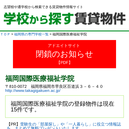
志望校や通学校から検索できる賃貸物件情報サイト
ＴＯＰ
>
福岡県の専門学校一覧
> 福岡国際医療福祉学院
アドエイトサイト
閉鎖のお知らせ
【PDF】
福岡国際医療福祉学院
〒810-0072 福岡県福岡市早良区百道浜３－６－４０
http://www.takagigakuen.ac.jp/
福岡国際医療福祉学院の登録物件は現在
15件です。
【PR】
受験生の「部屋探し」や「一人暮らし」に役立つ情報誌
を、まとめて無料プレゼントいたします。