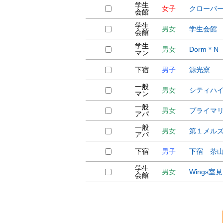
学生
女子
クローバ
会館
学生
男女
学生会館
会館
学生
男女
Dorm＊N
マン
下宿
男子
源光寮
一般
男女
シティハ
マン
一般
男女
プライマ
アパ
一般
男女
第１メル
アパ
下宿
男子
下宿 茶
学生
男女
Wings室見
会館