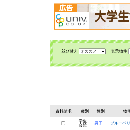
並び替え
表示物件
資料請求
種別
性別
物
学生
男子
ブルーベ
会館