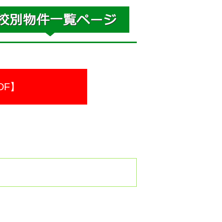
DF】
。