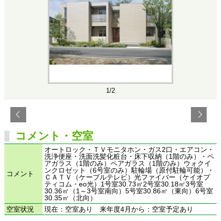
1/2
コメント・空室
オートロック・ＴＶモニタホン・ガス2口・エアコン・
洗浄便座・洗面洗髪化粧台・床下収納（1階のみ）・ペ
アガラス（1階のみ）ペアガラス（1階のみ）ウォクイ
ンクロゼット（6号室のみ）駐輪場（原付駐輪可能）・
コメント
ＣＡＴＶ（ケーブルテレビ）光ファイバー（ケイオプ
ティコム・eo光）1号室30.73㎡2号室30.18㎡3号室
30.36㎡（1～3号室南向）5号室30.86㎡（東向）6号室
30.35㎡（北向）
空室状況
現在：空室あり 来年度4月から：空室予定あり