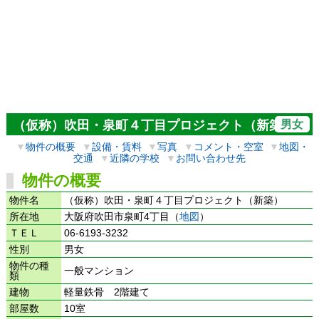
男女
（仮称）吹田・泉町４丁目プロジェクト（新築）
▼
物件の概要
▼
設備・賃料
▼
写真
▼
コメント・空室
▼
地図・
交通
▼
近隣の学校
▼
お問い合わせ先
物件の概要
物件名
（仮称）吹田・泉町４丁目プロジェクト（新築）
所在地
大阪府吹田市泉町4丁目（
地図
）
ＴＥＬ
06-6193-3232
性別
男女
物件の種
一般マンション
類
建物
軽量鉄骨 2階建て
部屋数
10室