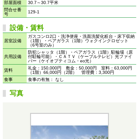
部屋面積
30.7～30.7平米
問合せ番
129-1
号
設備・賃料
ガスコンロ2口・洗浄便座・洗面洗髪化粧台・床下収納
居室設備
（1階）・ペアガラス（1階）ウォクインクロゼット
（6号室のみ）
防犯シャッタ（1階）・ペアガラス（1階）駐輪場（原
共用設備
付駐輪可能）・ＣＡＴＶ（ケーブルテレビ）光ファイ
バー（ケイオプティコム・eo光）
礼金：150,000円 敷金：50,000円 室料：63,000円
賃料
（1階）66,000円（2階） 管理費：3,300円
食事
食事の有無： なし
写真