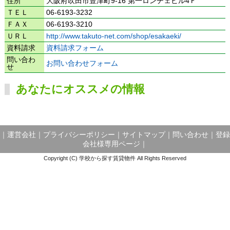
住所
大阪府吹田市豊津町9-16 第一ロンヂェビル4Ｆ
ＴＥＬ
06-6193-3232
ＦＡＸ
06-6193-3210
ＵＲＬ
http://www.takuto-net.com/shop/esakaeki/
資料請求
資料請求フォーム
問い合わ
お問い合わせフォーム
せ
あなたにオススメの情報
｜
運営会社
｜
プライバシーポリシー
｜
サイトマップ
｜
問い合わせ
｜
登録
会社様専用ページ
｜
Copyright (C) 学校から探す賃貸物件 All Rights Reserved