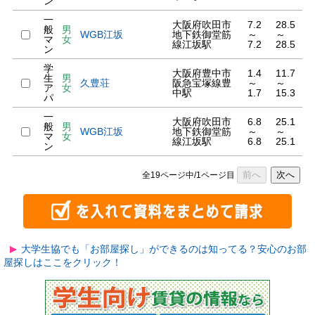
ン
一
大阪府吹田市
7.2
28.5
般
男
WGB江坂
地下鉄御堂筋
～
～
マ
女
線江坂駅
7.2
28.5
ン
学
大阪府豊中市
1.4
11.7
生
男
久豊荘
阪急宝塚線豊
～
～
ア
女
中駅
1.7
15.3
パ
一
大阪府吹田市
6.8
25.1
般
男
WGB江坂
地下鉄御堂筋
～
～
マ
女
線江坂駅
6.8
25.1
ン
前へ
次へ
全19ページ中/1ページ目
大学生協でも「お部屋探し」ができるのは知ってる？安心のお部
屋探しはここをクリック！