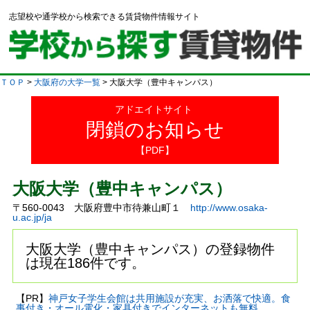
志望校や通学校から検索できる賃貸物件情報サイト
ＴＯＰ
>
大阪府の大学一覧
> 大阪大学（豊中キャンパス）
アドエイトサイト
閉鎖のお知らせ
【PDF】
大阪大学（豊中キャンパス）
〒560-0043 大阪府豊中市待兼山町１
http://www.osaka-
u.ac.jp/ja
大阪大学（豊中キャンパス）の登録物件
は現在186件です。
【PR】
神戸女子学生会館は共用施設が充実、お洒落で快適。食
事付き・オール電化・家具付きでインターネットも無料