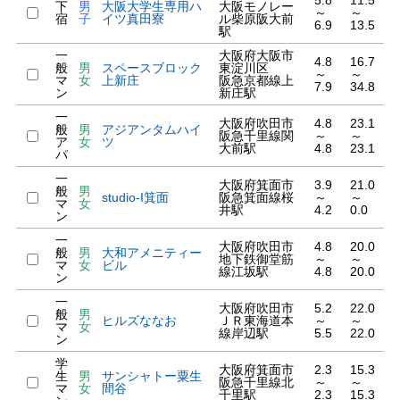
5.8
11.5
下
男
大阪大学生専用ハ
大阪モノレー
～
～
宿
子
イツ真田寮
ル柴原阪大前
6.9
13.5
駅
一
大阪府大阪市
4.8
16.7
般
男
スペースブロック
東淀川区
～
～
マ
女
上新庄
阪急京都線上
7.9
34.8
ン
新庄駅
一
大阪府吹田市
4.8
23.1
般
男
アジアンタムハイ
阪急千里線関
～
～
ア
女
ツ
大前駅
4.8
23.1
パ
一
大阪府箕面市
3.9
21.0
般
男
studio-I箕面
阪急箕面線桜
～
～
マ
女
井駅
4.2
0.0
ン
一
大阪府吹田市
4.8
20.0
般
男
大和アメニティー
地下鉄御堂筋
～
～
マ
女
ビル
線江坂駅
4.8
20.0
ン
一
大阪府吹田市
5.2
22.0
般
男
ヒルズななお
ＪＲ東海道本
～
～
マ
女
線岸辺駅
5.5
22.0
ン
学
大阪府箕面市
2.3
15.3
生
男
サンシャトー粟生
阪急千里線北
～
～
マ
女
間谷
千里駅
2.3
15.3