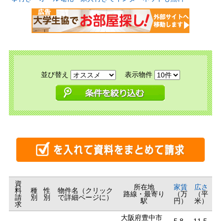
並び替え
表示物件
資
所在地
家賃
広さ
料
種
性
物件名（クリック
路線・最寄り
（万
（平
請
別
別
で詳細ページに）
駅
円）
米）
求
大阪府豊中市