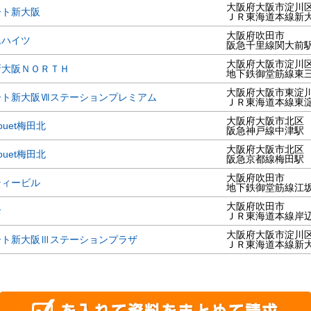
大阪府大阪市淀川
ート新大阪
ＪＲ東海道本線新
大阪府吹田市
ムハイツ
阪急千里線関大前
大阪府大阪市淀川
新大阪ＮＯＲＴＨ
地下鉄御堂筋線東
大阪府大阪市東淀
ート新大阪Ⅶステーションプレミアム
ＪＲ東海道本線東
大阪府大阪市北区
ouet梅田北
阪急神戸線中津駅
大阪府大阪市北区
ouet梅田北
阪急京都線梅田駅
大阪府吹田市
ティービル
地下鉄御堂筋線江
大阪府吹田市
お
ＪＲ東海道本線岸
大阪府大阪市淀川
ート新大阪Ⅲステーションプラザ
ＪＲ東海道本線新