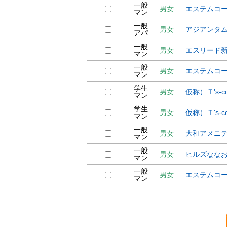
一般
男女
エステムコ
マン
一般
男女
アジアンタ
アパ
一般
男女
エスリード
マン
一般
男女
エステムコ
マン
学生
男女
仮称）Ｔ's-c
マン
学生
男女
仮称）Ｔ's-c
マン
一般
男女
大和アメニ
マン
一般
男女
ヒルズなな
マン
一般
男女
エステムコ
マン