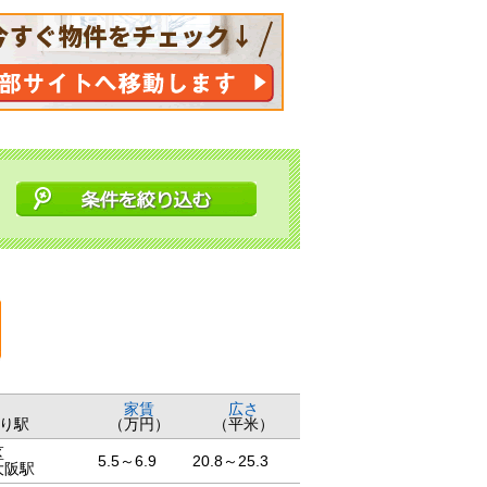
家賃
広さ
り駅
（万円）
（平米）
区
5.5～6.9
20.8～25.3
大阪駅