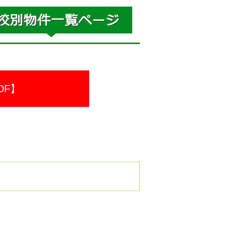
DF】
。