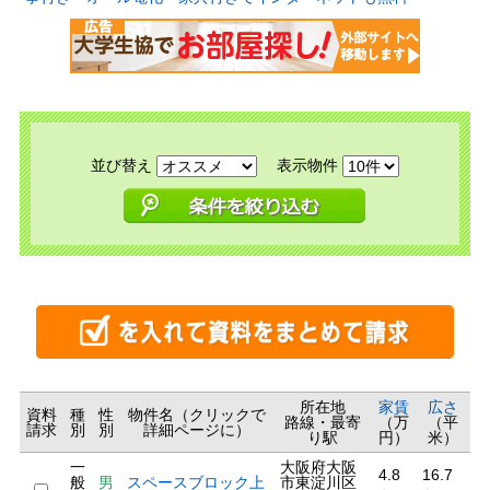
並び替え
表示物件
所在地
家賃
広さ
資料
種
性
物件名（クリックで
路線・最寄
（万
（平
請求
別
別
詳細ページに）
り駅
円）
米）
一
大阪府大阪
4.8
16.7
般
男
スペースブロック上
市東淀川区