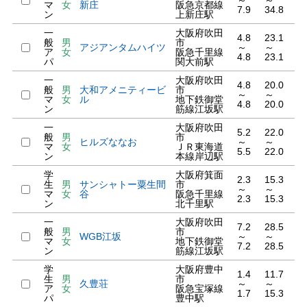
～
～
マ
女
新庄
阪急京都線
7.9
34.8
ン
上新庄駅
一
大阪府吹田
4.8
23.1
般
男
市
アジアンタムハイツ
～
～
ア
女
阪急千里線
4.8
23.1
パ
関大前駅
一
大阪府吹田
4.8
20.0
般
男
大和アメニティービ
市
～
～
マ
女
ル
地下鉄御堂
4.8
20.0
ン
筋線江坂駅
一
大阪府吹田
5.2
22.0
般
男
市
ヒルズななお
～
～
マ
女
ＪＲ東海道
5.5
22.0
ン
本線岸辺駅
学
大阪府箕面
2.3
15.3
生
男
サンシャトー粟生間
市
～
～
マ
女
谷
阪急千里線
2.3
15.3
ン
北千里駅
一
大阪府吹田
7.2
28.5
般
男
市
WGB江坂
～
～
マ
女
地下鉄御堂
7.2
28.5
ン
筋線江坂駅
学
大阪府豊中
1.4
11.7
生
男
市
久豊荘
～
～
ア
女
阪急宝塚線
1.7
15.3
パ
豊中駅