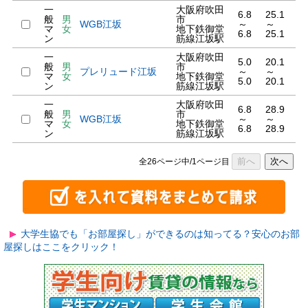
一
大阪府吹田
6.8
25.1
般
男
市
WGB江坂
～
～
マ
女
地下鉄御堂
6.8
25.1
ン
筋線江坂駅
一
大阪府吹田
5.0
20.1
般
男
市
プレリュード江坂
～
～
マ
女
地下鉄御堂
5.0
20.1
ン
筋線江坂駅
一
大阪府吹田
6.8
28.9
般
男
市
WGB江坂
～
～
マ
女
地下鉄御堂
6.8
28.9
ン
筋線江坂駅
前へ
次へ
全26ページ中/1ページ目
大学生協でも「お部屋探し」ができるのは知ってる？安心のお部
屋探しはここをクリック！