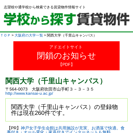
志望校や通学校から検索できる賃貸物件情報サイト
ＴＯＰ
>
大阪府の大学一覧
> 関西大学（千里山キャンパス）
アドエイトサイト
閉鎖のお知らせ
【PDF】
関西大学（千里山キャンパス）
〒564-0073 大阪府吹田市山手町３－３－３５
http://www.kansai-u.ac.jp/
関西大学（千里山キャンパス）の登録物
件は現在260件です。
【PR】
神戸女子学生会館は共用施設が充実、お洒落で快適。食
事付き・オール電化・家具付きでインターネットも無料