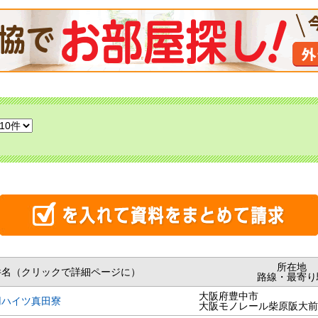
所在地
件名（クリックで詳細ページに）
路線・最寄り
大阪府豊中市
用ハイツ真田寮
大阪モノレール柴原阪大前