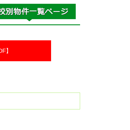
DF】
。