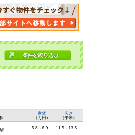
家賃
広さ
駅
（万円）
（平米）
5.8～6.9
11.5～13.5
駅