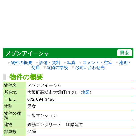
男女
メゾンアイーシャ
▼
物件の概要
▼
設備・賃料
▼
写真
▼
コメント・空室
▼
地図・
交通
▼
近隣の学校
▼
お問い合わせ先
物件の概要
物件名
メゾンアイーシャ
所在地
大阪府高槻市大畑町11-21（
地図
）
ＴＥＬ
072-694-3456
性別
男女
物件の種
一般マンション
類
建物
鉄筋コンクリート 10階建て
部屋数
61室