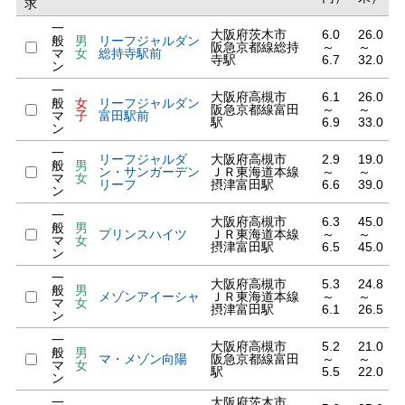
求
一
大阪府茨木市
6.0
26.0
般
男
リーフジャルダン
阪急京都線総持
～
～
マ
女
総持寺駅前
寺駅
6.7
32.0
ン
一
大阪府高槻市
6.1
26.0
般
女
リーフジャルダン
阪急京都線富田
～
～
マ
子
富田駅前
駅
6.9
33.0
ン
一
リーフジャルダ
大阪府高槻市
2.9
19.0
般
男
ン・サンガーデン
ＪＲ東海道本線
～
～
マ
女
リーフ
摂津富田駅
6.6
39.0
ン
一
大阪府高槻市
6.3
45.0
般
男
プリンスハイツ
ＪＲ東海道本線
～
～
マ
女
摂津富田駅
6.5
45.0
ン
一
大阪府高槻市
5.3
24.8
般
男
メゾンアイーシャ
ＪＲ東海道本線
～
～
マ
女
摂津富田駅
6.1
26.5
ン
一
大阪府高槻市
5.2
21.0
般
男
マ・メゾン向陽
阪急京都線富田
～
～
マ
女
駅
5.5
22.0
ン
一
大阪府茨木市