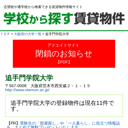
志望校や通学校から検索できる賃貸物件情報サイト
ＴＯＰ
>
大阪府の大学一覧
> 追手門学院大学
アドエイトサイト
閉鎖のお知らせ
【PDF】
追手門学院大学
〒567-0008 大阪府茨木市西安威２－１－１５
http://www.otemon.ac.jp/
追手門学院大学の登録物件は現在11件で
す。
【PR】
受験生の「部屋探し」や「一人暮らし」に役立つ情報誌
を、まとめて無料プレゼントいたします。