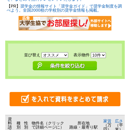
【PR】
奨学金の情報サイト「奨学金ガイド」で奨学金制度を調
べよう。全国2000校の学校別の奨学金情報も掲載。
並び替え
表示物件
資
家賃
広さ
料
種
性
物件名（クリック
所在地
（万
（平
請
別
別
で詳細ページに）
路線・最寄り駅
円）
米）