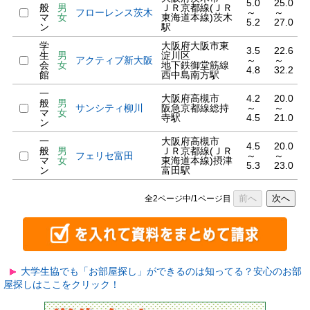
5.0
25.0
般
男
ＪＲ京都線(ＪＲ
フローレンス茨木
～
～
マ
女
東海道本線)茨木
5.2
27.0
ン
駅
学
大阪府大阪市東
3.5
22.6
生
男
淀川区
アクティブ新大阪
～
～
会
女
地下鉄御堂筋線
4.8
32.2
館
西中島南方駅
一
大阪府高槻市
4.2
20.0
般
男
サンシティ柳川
阪急京都線総持
～
～
マ
女
寺駅
4.5
21.0
ン
一
大阪府高槻市
4.5
20.0
般
男
ＪＲ京都線(ＪＲ
フェリセ富田
～
～
マ
女
東海道本線)摂津
5.3
23.0
ン
富田駅
前へ
次へ
全2ページ中/1ページ目
大学生協でも「お部屋探し」ができるのは知ってる？安心のお部
屋探しはここをクリック！