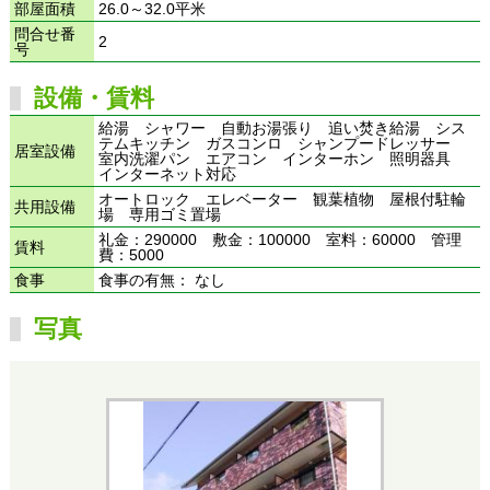
部屋面積
26.0～32.0平米
問合せ番
2
号
設備・賃料
給湯 シャワー 自動お湯張り 追い焚き給湯 シス
テムキッチン ガスコンロ シャンプードレッサー
居室設備
室内洗濯パン エアコン インターホン 照明器具
インターネット対応
オートロック エレベーター 観葉植物 屋根付駐輪
共用設備
場 専用ゴミ置場
礼金：290000 敷金：100000 室料：60000 管理
賃料
費：5000
食事
食事の有無： なし
写真