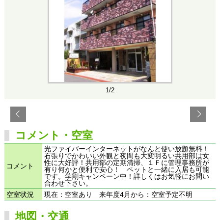
1/2
コメント・空室
光ファイバーインターネットがなんと使い放題無料！
石張りでかわいい外観と夜間も大変明るい共用部は女
性に大好評！共用部の定期清掃、１Ｆに管理事務所が
コメント
有り何かと便利で安心！ ペットと一緒に入居も可能
です。学割キャンペーン中！詳しくはお気軽にお問い
合わせ下さい。
空室状況
現在：空室あり 来年度4月から：空室予定不明
地図・交通