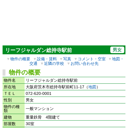
男女
リーフジャルダン総持寺駅前
▼
物件の概要
▼
設備・賃料
▼
写真
▼
コメント・空室
▼
地図・
交通
▼
近隣の学校
▼
お問い合わせ先
物件の概要
物件名
リーフジャルダン総持寺駅前
所在地
大阪府茨木市総持寺駅前町11-17（
地図
）
ＴＥＬ
072-620-0001
性別
男女
物件の種
一般マンション
類
建物
重量鉄骨 4階建て
部屋数
30室