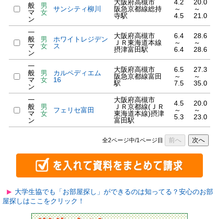
大阪府高槻市
4.2
20.0
般
男
サンシティ柳川
阪急京都線総持
～
～
マ
女
寺駅
4.5
21.0
ン
一
大阪府高槻市
6.4
28.6
般
男
ホワイトレジデン
ＪＲ東海道本線
～
～
マ
女
ス
摂津富田駅
6.4
28.6
ン
一
大阪府高槻市
6.5
27.3
般
男
カルペディエム
阪急京都線富田
～
～
マ
女
16
駅
7.5
35.0
ン
一
大阪府高槻市
4.5
20.0
般
男
ＪＲ京都線(ＪＲ
フェリセ富田
～
～
マ
女
東海道本線)摂津
5.3
23.0
ン
富田駅
前へ
次へ
全2ページ中/1ページ目
大学生協でも「お部屋探し」ができるのは知ってる？安心のお部
屋探しはここをクリック！