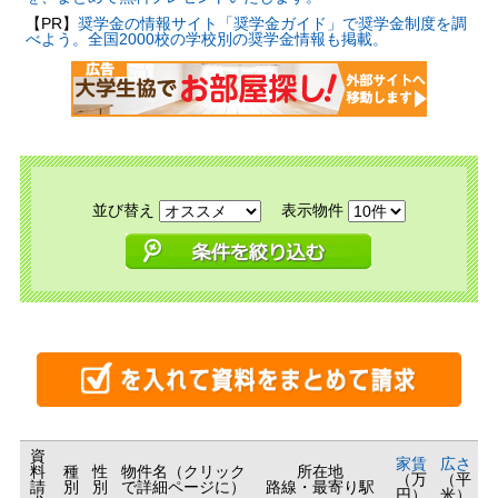
【PR】
奨学金の情報サイト「奨学金ガイド」で奨学金制度を調
べよう。全国2000校の学校別の奨学金情報も掲載。
並び替え
表示物件
資
家賃
広さ
料
種
性
物件名（クリック
所在地
（万
（平
請
別
別
で詳細ページに）
路線・最寄り駅
円）
米）