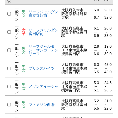
求
一
大阪府茨木市
6.0
26.0
般
男
リーフジャルダン
阪急京都線総持
～
～
マ
女
総持寺駅前
寺駅
6.7
32.0
ン
一
大阪府高槻市
6.1
26.0
般
女
リーフジャルダン
阪急京都線富田
～
～
マ
子
富田駅前
駅
6.9
33.0
ン
一
リーフジャルダ
大阪府高槻市
2.9
19.0
般
男
ン・サンガーデン
ＪＲ東海道本線
～
～
マ
女
リーフ
摂津富田駅
6.6
39.0
ン
一
大阪府高槻市
6.3
45.0
般
男
プリンスハイツ
ＪＲ東海道本線
～
～
マ
女
摂津富田駅
6.5
45.0
ン
一
大阪府高槻市
5.3
24.8
般
男
メゾンアイーシャ
ＪＲ東海道本線
～
～
マ
女
摂津富田駅
6.1
26.5
ン
一
大阪府高槻市
5.2
21.0
般
男
マ・メゾン向陽
阪急京都線富田
～
～
マ
女
駅
5.5
22.0
ン
一