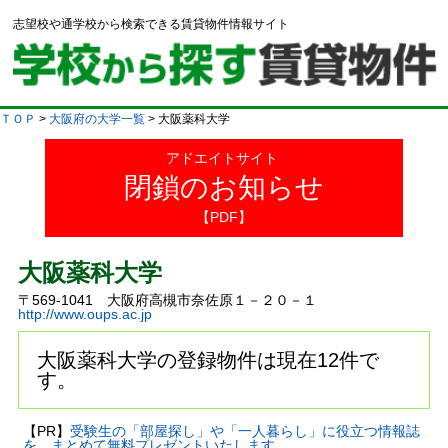
志望校や通学校から検索できる賃貸物件情報サイト
ＴＯＰ
>
大阪府の大学一覧
> 大阪薬科大学
アドエイトサイト
閉鎖のお知らせ
【PDF】
大阪薬科大学
〒569-1041 大阪府高槻市奈佐原１－２０－１
http://www.oups.ac.jp
大阪薬科大学の登録物件は現在12件で
す。
【PR】
受験生の「部屋探し」や「一人暮らし」に役立つ情報誌
を、まとめて無料プレゼントいたします。