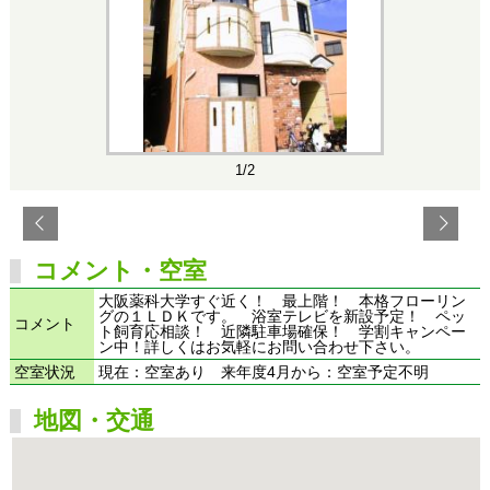
1/2
コメント・空室
大阪薬科大学すぐ近く！ 最上階！ 本格フローリン
グの１ＬＤＫです。 浴室テレビを新設予定！ ペッ
コメント
ト飼育応相談！ 近隣駐車場確保！ 学割キャンペー
ン中！詳しくはお気軽にお問い合わせ下さい。
空室状況
現在：空室あり 来年度4月から：空室予定不明
地図・交通