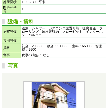
部屋面積
19.0～39.0平米
問合せ番
1
号
設備・賃料
給湯 シャワー ガスコンロ設置可能 暖房便座 フ
居室設備
ローリング 屋根裏収納 クローゼット インターホ
ン バルコニー
共用設備
礼金：290000 敷金：100000 室料：66000 管理
賃料
費：3500
食事
食事の有無： なし
写真