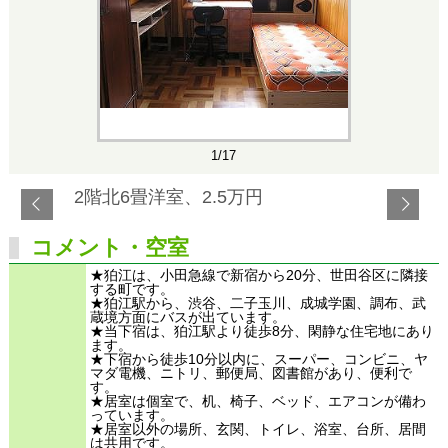
1/17
2階北6畳洋室、2.5万円
コメント・空室
★狛江は、小田急線で新宿から20分、世田谷区に隣接
する町です。
★狛江駅から、渋谷、二子玉川、成城学園、調布、武
蔵境方面にバスが出ています。
★当下宿は、狛江駅より徒歩8分、閑静な住宅地にあり
ます。
★下宿から徒歩10分以内に、スーパー、コンビニ、ヤ
マダ電機、ニトリ、郵便局、図書館があり、便利で
す。
★居室は個室で、机、椅子、ベッド、エアコンが備わ
っています。
★居室以外の場所、玄関、トイレ、浴室、台所、居間
は共用です。