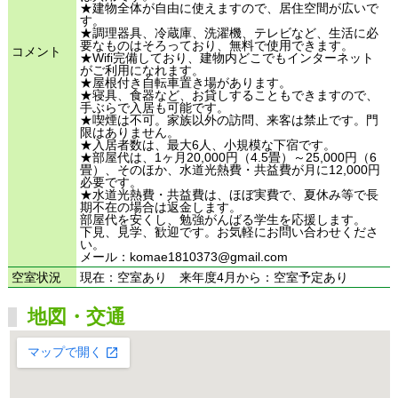
★建物全体が自由に使えますので、居住空間が広いで
す。
★調理器具、冷蔵庫、洗濯機、テレビなど、生活に必
要なものはそろっており、無料で使用できます。
コメント
★Wifi完備しており、建物内どこでもインターネット
がご利用になれます。
★屋根付き自転車置き場があります。
★寝具、食器など、お貸しすることもできますので、
手ぶらで入居も可能です。
★喫煙は不可。家族以外の訪問、来客は禁止です。門
限はありません。
★入居者数は、最大6人、小規模な下宿です。
★部屋代は、1ヶ月20,000円（4.5畳）～25,000円（6
畳）、そのほか、水道光熱費・共益費が月に12,000円
必要です。
★水道光熱費・共益費は、ほぼ実費で、夏休み等で長
期不在の場合は返金します。
部屋代を安くし、勉強がんばる学生を応援します。
下見、見学、歓迎です。お気軽にお問い合わせくださ
い。
メール：komae1810373@gmail.com
空室状況
現在：空室あり 来年度4月から：空室予定あり
地図・交通