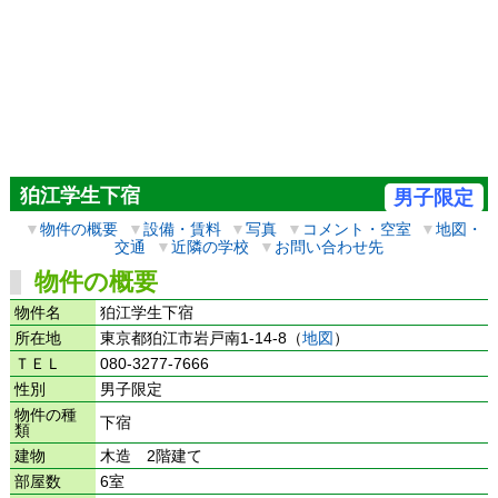
狛江学生下宿
男子限定
▼
物件の概要
▼
設備・賃料
▼
写真
▼
コメント・空室
▼
地図・
交通
▼
近隣の学校
▼
お問い合わせ先
物件の概要
物件名
狛江学生下宿
所在地
東京都狛江市岩戸南1-14-8（
地図
）
ＴＥＬ
080-3277-7666
性別
男子限定
物件の種
下宿
類
建物
木造 2階建て
部屋数
6室