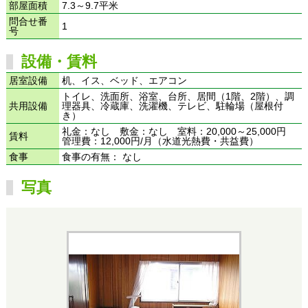
部屋面積
7.3～9.7平米
問合せ番
1
号
設備・賃料
居室設備
机、イス、ベッド、エアコン
トイレ、洗面所、浴室、台所、居間（1階、2階）、調
共用設備
理器具、冷蔵庫、洗濯機、テレビ、駐輪場（屋根付
き）
礼金：なし 敷金：なし 室料：20,000～25,000円
賃料
管理費：12,000円/月（水道光熱費・共益費）
食事
食事の有無： なし
写真