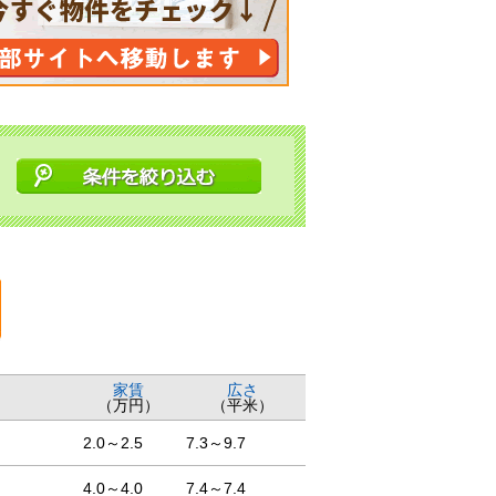
家賃
広さ
（万円）
（平米）
2.0～2.5
7.3～9.7
4.0～4.0
7.4～7.4