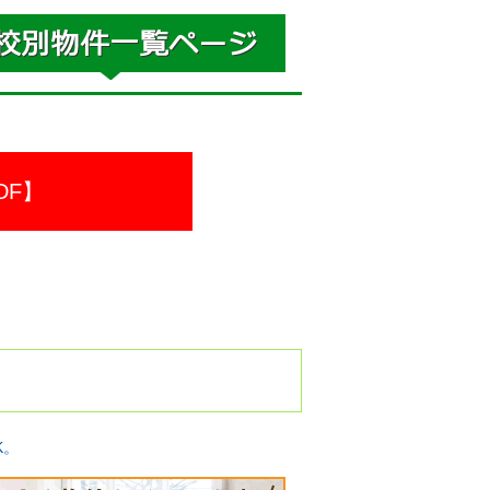
DF】
K。