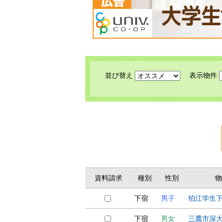
並び替え
表示物件
資料請求
種別
性別
物
下宿
男子
狛江学生
下宿
男女
三鷹市深