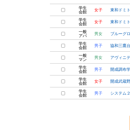
学生
女子
東和ドミ
会館
学生
女子
東和ドミ
会館
一般
男女
ブルーグ
アパ
学生
男子
協和三鷹
会館
一般
男女
アヴィニ
マン
学生
男子
開成調布
会館
学生
女子
開成武蔵
会館
学生
男子
システム
会館