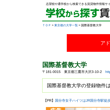
志望校や通学校から検索できる賃貸物件情報サ
ＴＯＰ
>
東京都の大学一覧
> 国際基督教大学
ア
国際基督教大学
〒181-0015 東京都三鷹市大沢3-10-2
htt
国際基督教大学の登録物件は
【PR】
国分寺女子ハイツはJR国分寺駅徒