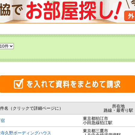
所在地
件名（クリックで詳細ページに）
路線・最寄り駅
東京都狛江市
下宿
小田急線狛江駅
東京都三鷹市
大寺久野ボーディングハウス