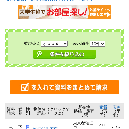
並び替え
表示物件
所在地
家賃
広さ
資料
種
性
物件名（クリックで
路線・最寄
（万
（平
請求
別
別
詳細ページに）
り駅
円）
米）
東京都狛江
2.0
下
男
市
7.3～