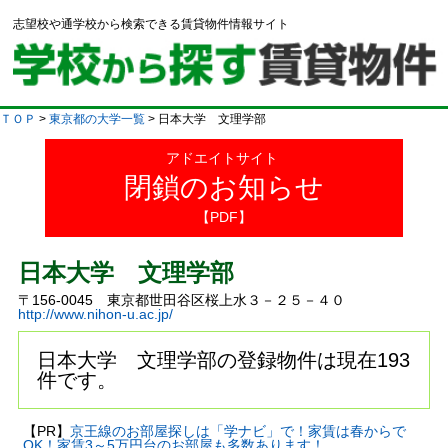
志望校や通学校から検索できる賃貸物件情報サイト
ＴＯＰ
>
東京都の大学一覧
> 日本大学 文理学部
アドエイトサイト
閉鎖のお知らせ
【PDF】
日本大学 文理学部
〒156-0045 東京都世田谷区桜上水３－２５－４０
http://www.nihon-u.ac.jp/
日本大学 文理学部の登録物件は現在193
件です。
【PR】
京王線のお部屋探しは「学ナビ」で！家賃は春からで
OK！家賃3～5万円台のお部屋も多数あります！