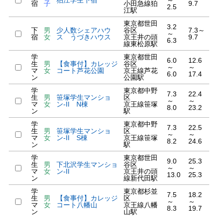
狛江学生下宿
～
宿
子
小田急線狛
9.7
2.5
江駅
東京都世田
3.2
下
男
少人数シェアハウ
谷区
7.3～
～
宿
女
ス うづきハウス
京王井の頭
9.7
6.3
線東松原駅
学
東京都世田
6.0
12.6
生
男
【食事付】カレッジ
谷区
～
～
マ
女
コート芦花公園
京王線芦花
6.0
17.4
ン
公園駅
学
東京都中野
7.3
22.4
生
男
笹塚学生マンショ
区
～
～
マ
女
ン-II N棟
京王線笹塚
8.0
23.2
ン
駅
学
東京都中野
7.3
22.5
生
男
笹塚学生マンショ
区
～
～
マ
女
ン-II S棟
京王線笹塚
8.2
24.6
ン
駅
学
東京都世田
9.0
25.3
生
男
下北沢学生マンショ
谷区
～
～
マ
女
ン-II
京王井の頭
13.0
25.3
ン
線新代田駅
学
東京都杉並
7.5
18.2
生
男
【食事付】カレッジ
区
～
～
マ
女
コート八幡山
京王線八幡
8.3
19.7
ン
山駅