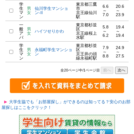
学
東京都三鷹
6.6
20.6
生
男
仙川学生マンショ
市
～
～
マ
女
ン-II
京王線仙川
7.0
23.9
ン
駅
一
東京都杉並
5.8
19.4
般
男
区
ハイツせりかわ
～
～
ア
女
京王線桜上
6.2
19.4
パ
水駅
学
東京都杉並
7.9
24.9
生
男
永福町学生マンショ
区
～
～
マ
女
ン
京王井の頭
8.8
27.5
ン
線永福町駅
前へ
次へ
全20ページ中/1ページ目
大学生協でも「お部屋探し」ができるのは知ってる？安心のお部
屋探しはここをクリック！