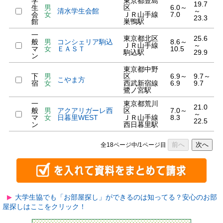
学
東京都豊島
19.7
生
男
区
6.0～
清水学生会館
～
会
女
ＪＲ山手線
7.0
23.3
館
巣鴨駅
一
東京都北区
25.6
般
男
コンシェリア駒込
8.6～
ＪＲ山手線
～
マ
女
ＥＡＳＴ
10.5
駒込駅
29.9
ン
東京都中野
下
男
区
6.9～
9.7～
こやま方
宿
女
西武新宿線
6.9
9.7
鷺ノ宮駅
一
東京都荒川
21.0
般
男
アクアリガーレ西
区
7.0～
～
マ
女
日暮里WEST
ＪＲ山手線
8.3
22.5
ン
西日暮里駅
前へ
次へ
全18ページ中/1ページ目
大学生協でも「お部屋探し」ができるのは知ってる？安心のお部
屋探しはここをクリック！