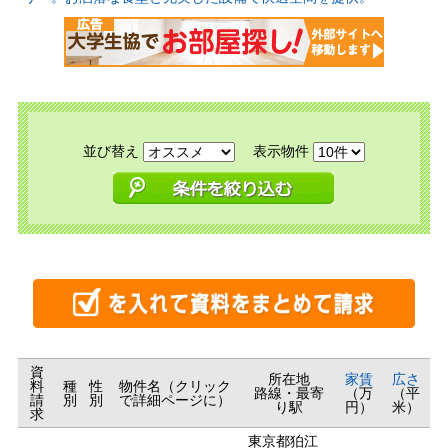
並び替え
表示物件
資
所在地
家賃
広さ
料
種
性
物件名（クリック
路線・最寄
（万
（平
請
別
別
で詳細ページに）
り駅
円）
米）
求
東京都狛江