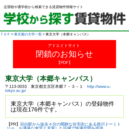
志望校や通学校から検索できる賃貸物件情報サイト
ＴＯＰ
>
東京都の大学一覧
> 東京大学（本郷キャンパス）
アドエイトサイト
閉鎖のお知らせ
【PDF】
東京大学（本郷キャンパス）
〒113-0033 東京都文京区本郷７－３－１
http://www.u-
tokyo.ac.jp/
東京大学（本郷キャンパス）の登録物件
は現在176件です。
【PR】
目白駅から徒歩４分の閑静な住宅街にある徳川ドーミト
リー。お洒落な食堂と充実した設備で快適空間を提供。