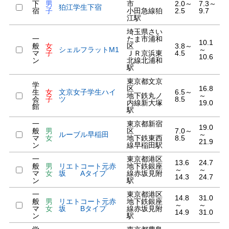
下
男
市
2.0～
7.3～
狛江学生下宿
宿
子
小田急線狛
2.5
9.7
江駅
埼玉県さい
一
たま市浦和
10.1
般
女
区
3.8～
シェルフラットM1
～
マ
子
ＪＲ京浜東
4.5
10.6
ン
北線北浦和
駅
東京都文京
学
区
16.8
生
女
文京女子学生ハイ
6.5～
地下鉄丸ノ
～
会
子
ツ
8.5
内線新大塚
19.0
館
駅
一
東京都新宿
19.0
般
男
区
7.0～
ルーブル早稲田
～
マ
女
地下鉄東西
8.5
21.9
ン
線早稲田駅
一
東京都港区
13.6
24.7
般
男
リエトコート元赤
地下鉄銀座
～
～
マ
女
坂 Aタイプ
線赤坂見附
14.3
24.7
ン
駅
一
東京都港区
14.8
31.0
般
男
リエトコート元赤
地下鉄銀座
～
～
マ
女
坂 Bタイプ
線赤坂見附
14.9
31.0
ン
駅