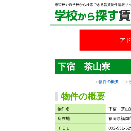
志望校や通学校から検索できる賃貸物件情報サ
ア
下宿 茶山寮
▼
物件の概要
▼
物件の概要
物件名
下宿 茶山
所在地
福岡県福岡市
ＴＥＬ
092-531-52