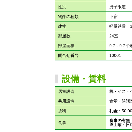
性別
男子限定
物件の種類
下宿
建物
軽量鉄骨 
部屋数
24室
部屋面積
9.7～9.7平
問合せ番号
10001
設備・賃料
居室設備
机・イス・
共用設備
食堂・談話
賃料
礼金
：50,
食事の有無
食事
※土曜・日