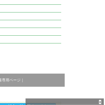
様専用ページ
｜