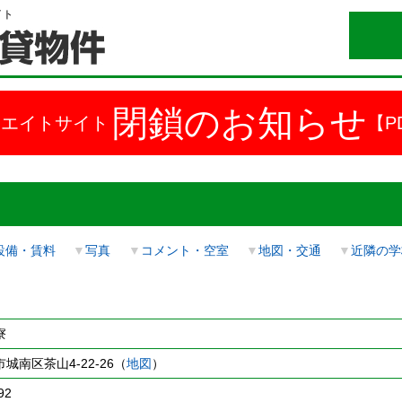
イト
閉鎖のお知らせ
ドエイトサイト
【P
設備・賃料
▼
写真
▼
コメント・空室
▼
地図・交通
▼
近隣の学
寮
城南区茶山4-22-26（
地図
）
92