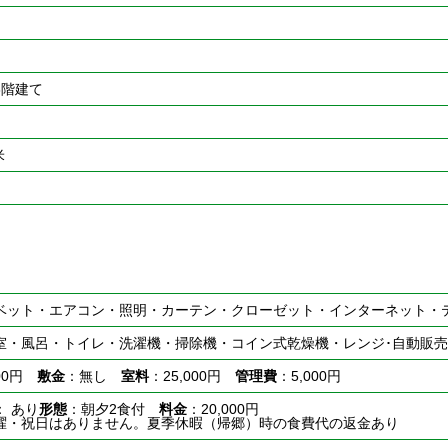
3階建て
米
ベット・エアコン・照明・カーテン・クローゼット・インターネット・
室・風呂・トイレ・洗濯機・掃除機・コイン式乾燥機・レンジ･自動販売
000円
敷金
：無し
室料
：25,000円
管理費
：5,000円
： あり
形態
：朝夕2食付
料金
：20,000円
曜・祝日はありません。夏季休暇（帰郷）時の食費代の返金あり