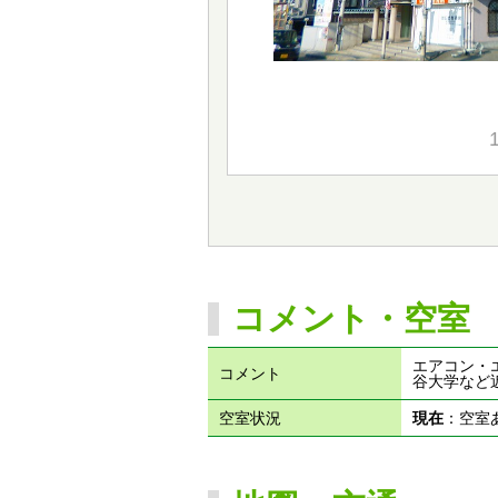
コメント・空室
エアコン・
コメント
谷大学など
空室状況
現在
：空