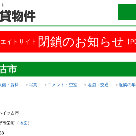
イト
閉鎖のお知らせ
ドエイトサイト
【P
古市
設備・賃料
▼
写真
▼
コメント・空室
▼
地図・交通
▼
近隣の学
ハイツ古市
野市栄町（
地図
）
88