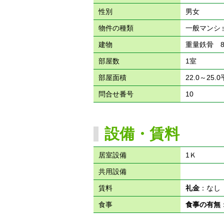
性別
男女
物件の種類
一般マンシ
建物
重量鉄骨 
部屋数
1室
部屋面積
22.0～25.
問合せ番号
10
設備・賃料
居室設備
1Ｋ
共用設備
賃料
礼金
：な
食事
食事の有無