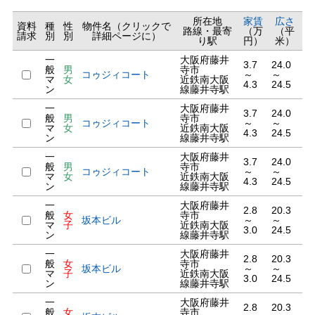
所在地
家賃
広さ
資料
種
性
物件名（クリックで
路線・最寄
（万
（平
請求
別
別
詳細ページに）
り駅
円）
米）
一
大阪府藤井
3.7
24.0
般
男
寺市
コゥジィコート
～
～
マ
女
近鉄南大阪
4.3
24.5
ン
線藤井寺駅
一
大阪府藤井
3.7
24.0
般
男
寺市
コゥジィコート
～
～
マ
女
近鉄南大阪
4.3
24.5
ン
線藤井寺駅
一
大阪府藤井
3.7
24.0
般
男
寺市
コゥジィコート
～
～
マ
女
近鉄南大阪
4.3
24.5
ン
線藤井寺駅
一
大阪府藤井
2.8
20.3
般
女
寺市
坂本ビル
～
～
マ
子
近鉄南大阪
3.0
24.5
ン
線藤井寺駅
一
大阪府藤井
2.8
20.3
般
女
寺市
坂本ビル
～
～
マ
子
近鉄南大阪
3.0
24.5
ン
線藤井寺駅
一
大阪府藤井
2.8
20.3
般
女
寺市