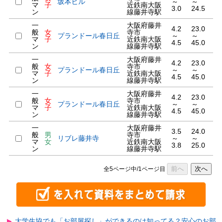
坂本ビル
～
～
マ
子
近鉄南大阪
3.0
24.5
ン
線藤井寺駅
一
大阪府藤井
4.2
23.0
般
女
寺市
プランドール春日丘
～
～
マ
子
近鉄南大阪
4.5
45.0
ン
線藤井寺駅
一
大阪府藤井
4.2
23.0
般
女
寺市
プランドール春日丘
～
～
マ
子
近鉄南大阪
4.5
45.0
ン
線藤井寺駅
一
大阪府藤井
4.2
23.0
般
女
寺市
プランドール春日丘
～
～
マ
子
近鉄南大阪
4.5
45.0
ン
線藤井寺駅
一
大阪府藤井
3.5
24.0
般
男
寺市
リブレ藤井寺
～
～
マ
女
近鉄南大阪
3.8
25.0
ン
線藤井寺駅
前へ
次へ
全5ページ中/1ページ目
大学生協でも「お部屋探し」ができるのは知ってる？安心のお部