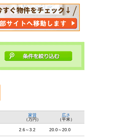
家賃
広さ
（万円）
（平米）
2.6～3.2
20.0～20.0