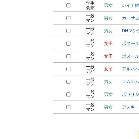
学生
男女
レイナ
会館
一般
男女
カーサ
マン
一般
男女
DHマン
マン
一般
女子
ボヌー
マン
一般
女子
ボヌー
マン
一般
女子
アルバ
アパ
一般
男女
エムエ
マン
一般
男女
ボワリ
マン
一般
男女
アスキ
マン