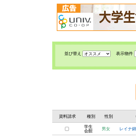
並び替え
表示物件
資料請求
種別
性別
学生
男女
レイナ
会館