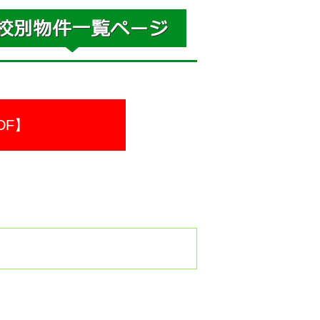
DF】
。