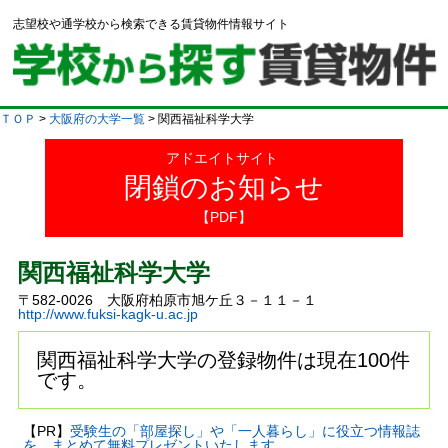
志望校や通学校から検索できる賃貸物件情報サイト
ＴＯＰ
>
大阪府の大学一覧
> 関西福祉科学大学
アドエイトサイト
閉鎖のお知らせ
【PDF】
関西福祉科学大学
〒582-0026 大阪府柏原市旭ケ丘３－１１－１
http://www.fuksi-kagk-u.ac.jp
関西福祉科学大学の登録物件は現在100件
です。
【PR】
受験生の「部屋探し」や「一人暮らし」に役立つ情報誌
を、まとめて無料プレゼントいたします。