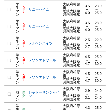
学
大阪府柏原
3.5
23.0
生
女
市
サニーハイム
～
～
マ
子
近鉄大阪線
4.0
25.0
ン
河内国分駅
学
大阪府柏原
3.5
23.0
生
女
市
サニーハイム
～
～
マ
子
近鉄大阪線
4.0
25.0
ン
河内国分駅
学
大阪府柏原
2.5
22.0
生
女
市
メルヘンハイツ
～
～
ア
子
近鉄大阪線
2.7
23.0
パ
河内国分駅
学
大阪府柏原
4.5
25.0
生
女
市
メゾンエトワール
～
～
マ
子
近鉄大阪線
4.7
30.0
ン
河内国分駅
学
大阪府柏原
4.5
25.0
生
女
市
メゾンエトワール
～
～
マ
子
近鉄大阪線
4.7
30.0
ン
河内国分駅
一
大阪府柏原
2.9
24.0
般
男
シャトーサンシャイ
市
～
～
マ
女
ン
近鉄大阪線
3.1
24.0
ン
河内国分駅
学
大阪府柏原
4.3
25.0
生
男
市