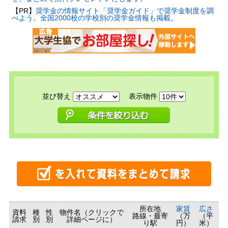
【PR】
奨学金の情報サイト「奨学金ガイド」で奨学金制度を調
べよう。全国2000校の学校別の奨学金情報も掲載。
並び替え
表示物件
所在地
家賃
広さ
資料
種
性
物件名（クリックで
路線・最寄
（万
（平
請求
別
別
詳細ページに）
り駅
円）
米）