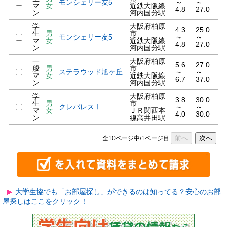
モンシェリー友5
～
～
マ
女
近鉄大阪線
4.8
27.0
ン
河内国分駅
学
大阪府柏原
4.3
25.0
生
男
市
モンシェリー友5
～
～
マ
女
近鉄大阪線
4.8
27.0
ン
河内国分駅
一
大阪府柏原
5.6
27.0
般
男
市
ステラウッド旭ヶ丘
～
～
マ
女
近鉄大阪線
6.7
37.0
ン
河内国分駅
学
大阪府柏原
3.8
30.0
生
男
市
クレパレスⅠ
～
～
マ
女
ＪＲ関西本
4.0
30.0
ン
線高井田駅
前へ
次へ
全10ページ中/1ページ目
大学生協でも「お部屋探し」ができるのは知ってる？安心のお部
屋探しはここをクリック！