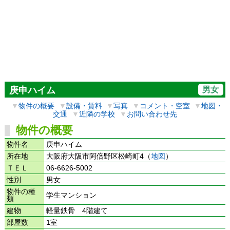
男女
庚申ハイム
▼
物件の概要
▼
設備・賃料
▼
写真
▼
コメント・空室
▼
地図・
交通
▼
近隣の学校
▼
お問い合わせ先
物件の概要
物件名
庚申ハイム
所在地
大阪府大阪市阿倍野区松崎町4（
地図
）
ＴＥＬ
06-6626-5002
性別
男女
物件の種
学生マンション
類
建物
軽量鉄骨 4階建て
部屋数
1室