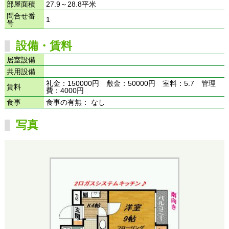
部屋面積
27.9～28.8平米
問合せ番
1
号
設備・賃料
居室設備
共用設備
礼金：150000円 敷金：50000円 室料：5.7 管理
賃料
費：4000円
食事
食事の有無： なし
写真