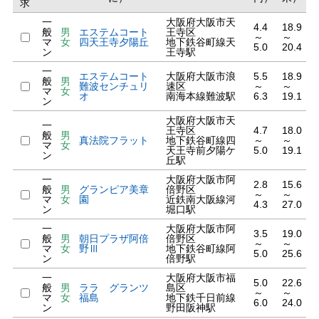
求
一
大阪府大阪市天
4.4
18.9
般
男
エステムコート
王寺区
～
～
マ
女
四天王寺夕陽丘
地下鉄谷町線天
5.0
20.4
ン
王寺駅
一
エステムコート
大阪府大阪市浪
5.5
18.9
般
男
難波センチュリ
速区
～
～
マ
女
オ
南海本線難波駅
6.3
19.1
ン
大阪府大阪市天
一
王寺区
4.7
18.0
般
男
真法院フラット
地下鉄谷町線四
～
～
マ
女
天王寺前夕陽ケ
5.0
19.1
ン
丘駅
一
大阪府大阪市阿
2.8
15.6
般
男
グランピア美章
倍野区
～
～
マ
女
園
近鉄南大阪線河
4.3
27.0
ン
堀口駅
一
大阪府大阪市阿
3.5
19.0
般
男
朝日プラザ阿倍
倍野区
～
～
マ
女
野Ⅲ
地下鉄谷町線阿
5.0
25.6
ン
倍野駅
一
大阪府大阪市福
5.0
22.6
般
男
ララ グランツ
島区
～
～
マ
女
福島
地下鉄千日前線
6.0
24.0
ン
野田阪神駅