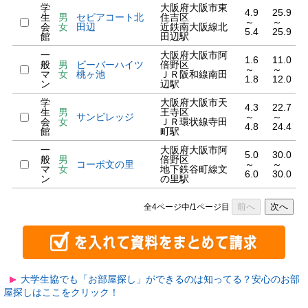
学
大阪府大阪市東
4.9
25.9
生
男
セピアコート北
住吉区
～
～
会
女
田辺
近鉄南大阪線北
5.4
25.9
館
田辺駅
一
大阪府大阪市阿
1.6
11.0
般
男
ビーバーハイツ
倍野区
～
～
マ
女
桃ヶ池
ＪＲ阪和線南田
1.8
12.0
ン
辺駅
学
大阪府大阪市天
4.3
22.7
生
男
王寺区
サンビレッジ
～
～
会
女
ＪＲ環状線寺田
4.8
24.4
館
町駅
一
大阪府大阪市阿
5.0
30.0
般
男
倍野区
コーポ文の里
～
～
マ
女
地下鉄谷町線文
6.0
30.0
ン
の里駅
前へ
次へ
全4ページ中/1ページ目
大学生協でも「お部屋探し」ができるのは知ってる？安心のお部
屋探しはここをクリック！