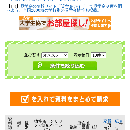
【PR】
奨学金の情報サイト「奨学金ガイド」で奨学金制度を調
べよう。全国2000校の学校別の奨学金情報も掲載。
並び替え
表示物件
資
物件名（クリッ
家賃
広さ
料
種
性
所在地
クで詳細ページ
（万
（平
請
別
別
路線・最寄り駅
に）
円）
米）