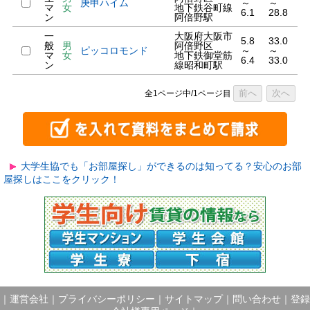
庚申ハイム
～
～
マ
女
地下鉄谷町線
6.1
28.8
ン
阿倍野駅
一
大阪府大阪市
5.8
33.0
般
男
阿倍野区
ピッコロモンド
～
～
マ
女
地下鉄御堂筋
6.4
33.0
ン
線昭和町駅
前へ
次へ
全1ページ中/1ページ目
大学生協でも「お部屋探し」ができるのは知ってる？安心のお部
屋探しはここをクリック！
｜
運営会社
｜
プライバシーポリシー
｜
サイトマップ
｜
問い合わせ
｜
登録