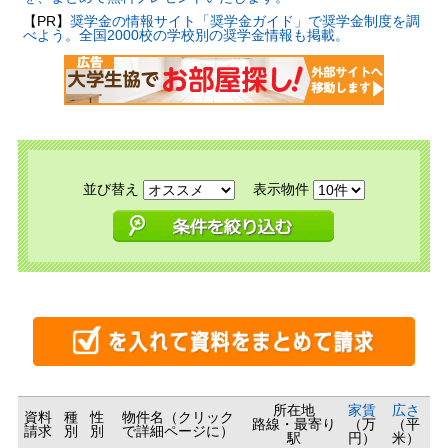
【PR】
奨学金の情報サイト「奨学金ガイド」で奨学金制度を調
べよう。全国2000校の学校別の奨学金情報も掲載。
並び替え
表示物件
所在地
家賃
広さ
資料
種
性
物件名（クリック
路線・最寄り
（万
（平
請求
別
別
で詳細ページに）
駅
円）
米）