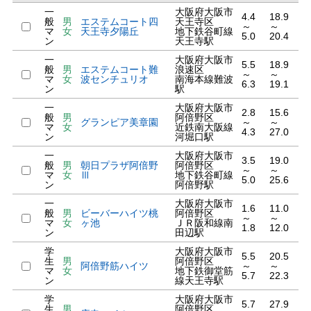
一
大阪府大阪市
4.4
18.9
般
男
エステムコート四
天王寺区
～
～
マ
女
天王寺夕陽丘
地下鉄谷町線
5.0
20.4
ン
天王寺駅
一
大阪府大阪市
5.5
18.9
般
男
エステムコート難
浪速区
～
～
マ
女
波センチュリオ
南海本線難波
6.3
19.1
ン
駅
一
大阪府大阪市
2.8
15.6
般
男
阿倍野区
グランピア美章園
～
～
マ
女
近鉄南大阪線
4.3
27.0
ン
河堀口駅
一
大阪府大阪市
3.5
19.0
般
男
朝日プラザ阿倍野
阿倍野区
～
～
マ
女
Ⅲ
地下鉄谷町線
5.0
25.6
ン
阿倍野駅
一
大阪府大阪市
1.6
11.0
般
男
ビーバーハイツ桃
阿倍野区
～
～
マ
女
ヶ池
ＪＲ阪和線南
1.8
12.0
ン
田辺駅
学
大阪府大阪市
5.5
20.5
生
男
阿倍野区
阿倍野筋ハイツ
～
～
マ
女
地下鉄御堂筋
5.7
22.3
ン
線天王寺駅
学
大阪府大阪市
5.7
27.9
生
男
阿倍野区