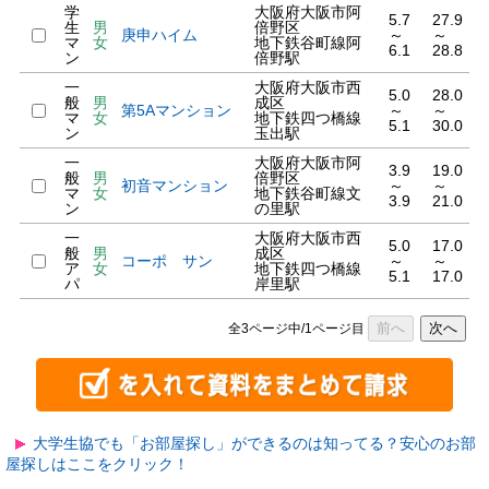
学
大阪府大阪市阿
5.7
27.9
生
男
倍野区
庚申ハイム
～
～
マ
女
地下鉄谷町線阿
6.1
28.8
ン
倍野駅
一
大阪府大阪市西
5.0
28.0
般
男
成区
第5Aマンション
～
～
マ
女
地下鉄四つ橋線
5.1
30.0
ン
玉出駅
一
大阪府大阪市阿
3.9
19.0
般
男
倍野区
初音マンション
～
～
マ
女
地下鉄谷町線文
3.9
21.0
ン
の里駅
一
大阪府大阪市西
5.0
17.0
般
男
成区
コーポ サン
～
～
ア
女
地下鉄四つ橋線
5.1
17.0
パ
岸里駅
前へ
次へ
全3ページ中/1ページ目
大学生協でも「お部屋探し」ができるのは知ってる？安心のお部
屋探しはここをクリック！