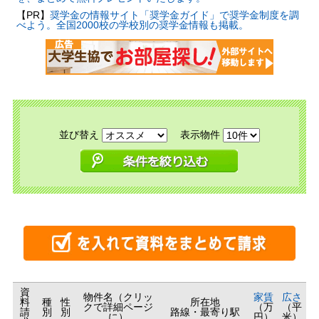
【PR】
奨学金の情報サイト「奨学金ガイド」で奨学金制度を調
べよう。全国2000校の学校別の奨学金情報も掲載。
並び替え
表示物件
資
物件名（クリッ
家賃
広さ
料
種
性
所在地
クで詳細ページ
（万
（平
請
別
別
路線・最寄り駅
に）
円）
米）