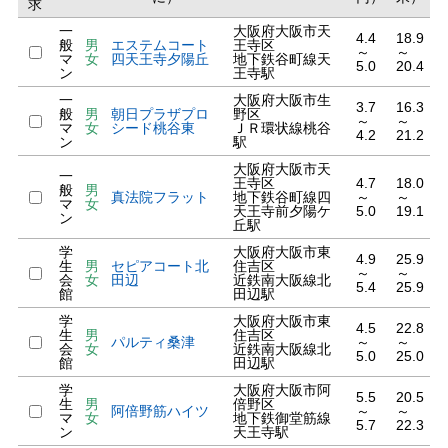
求
一
大阪府大阪市天
4.4
18.9
般
男
エステムコート
王寺区
～
～
マ
女
四天王寺夕陽丘
地下鉄谷町線天
5.0
20.4
ン
王寺駅
一
大阪府大阪市生
3.7
16.3
般
男
朝日プラザプロ
野区
～
～
マ
女
シード桃谷東
ＪＲ環状線桃谷
4.2
21.2
ン
駅
大阪府大阪市天
一
王寺区
4.7
18.0
般
男
真法院フラット
地下鉄谷町線四
～
～
マ
女
天王寺前夕陽ケ
5.0
19.1
ン
丘駅
学
大阪府大阪市東
4.9
25.9
生
男
セピアコート北
住吉区
～
～
会
女
田辺
近鉄南大阪線北
5.4
25.9
館
田辺駅
学
大阪府大阪市東
4.5
22.8
生
男
住吉区
パルティ桑津
～
～
会
女
近鉄南大阪線北
5.0
25.0
館
田辺駅
学
大阪府大阪市阿
5.5
20.5
生
男
倍野区
阿倍野筋ハイツ
～
～
マ
女
地下鉄御堂筋線
5.7
22.3
ン
天王寺駅