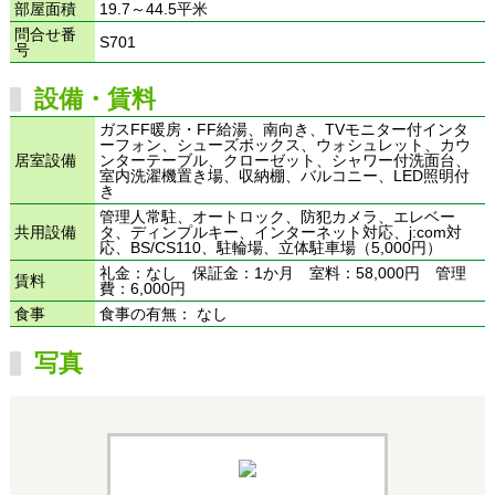
部屋面積
19.7～44.5平米
問合せ番
S701
号
設備・賃料
ガスFF暖房・FF給湯、南向き、TVモニター付インタ
ーフォン、シューズボックス、ウォシュレット、カウ
居室設備
ンターテーブル、クローゼット、シャワー付洗面台、
室内洗濯機置き場、収納棚、バルコニー、LED照明付
き
管理人常駐、オートロック、防犯カメラ、エレベー
共用設備
タ、ディンプルキー、インターネット対応、j:com対
応、BS/CS110、駐輪場、立体駐車場（5,000円）
礼金：なし 保証金：1か月 室料：58,000円 管理
賃料
費：6,000円
食事
食事の有無： なし
写真