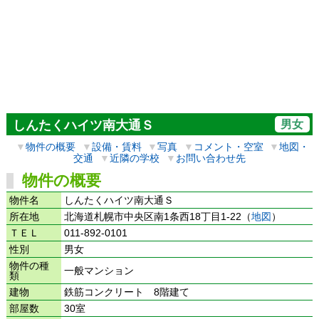
男女
しんたくハイツ南大通Ｓ
▼
物件の概要
▼
設備・賃料
▼
写真
▼
コメント・空室
▼
地図・
交通
▼
近隣の学校
▼
お問い合わせ先
物件の概要
物件名
しんたくハイツ南大通Ｓ
所在地
北海道札幌市中央区南1条西18丁目1-22（
地図
）
ＴＥＬ
011-892-0101
性別
男女
物件の種
一般マンション
類
建物
鉄筋コンクリート 8階建て
部屋数
30室