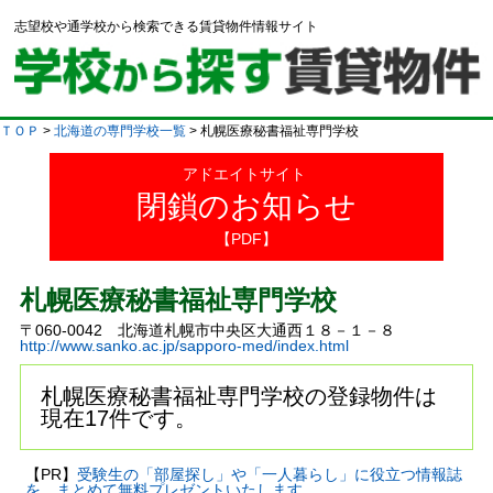
志望校や通学校から検索できる賃貸物件情報サイト
ＴＯＰ
>
北海道の専門学校一覧
> 札幌医療秘書福祉専門学校
アドエイトサイト
閉鎖のお知らせ
【PDF】
札幌医療秘書福祉専門学校
〒060-0042 北海道札幌市中央区大通西１８－１－８
http://www.sanko.ac.jp/sapporo-med/index.html
札幌医療秘書福祉専門学校の登録物件は
現在17件です。
【PR】
受験生の「部屋探し」や「一人暮らし」に役立つ情報誌
を、まとめて無料プレゼントいたします。