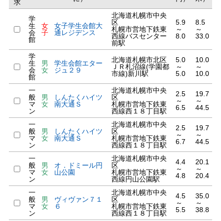
求
北海道札幌市中央
学
区
5.9
8.5
生
女
女子学生会館大
札幌市営地下鉄東
～
～
会
子
通レジデンス
西線バスセンター
8.0
33.0
館
前駅
学
北海道札幌市北区
5.0
10.0
生
男
学生会館エター
ＪＲ札沼線(学園都
～
～
会
女
ジュ２９
市線)新川駅
5.0
10.0
館
一
北海道札幌市中央
2.5
19.7
般
男
しんたくハイツ
区
～
～
マ
女
南大通Ｓ
札幌市営地下鉄東
6.5
44.5
ン
西線西１８丁目駅
一
北海道札幌市中央
2.5
19.7
般
男
しんたくハイツ
区
～
～
マ
女
南大通Ｓ
札幌市営地下鉄東
6.7
44.5
ン
西線西１８丁目駅
一
北海道札幌市中央
4.4
20.1
般
男
オ．ドミール円
区
～
～
マ
女
山公園
札幌市営地下鉄東
4.8
20.4
ン
西線円山公園駅
一
北海道札幌市中央
4.5
35.0
般
男
ヴィヴァン７１
区
～
～
マ
女
６
札幌市営地下鉄東
5.5
38.8
ン
西線西１８丁目駅