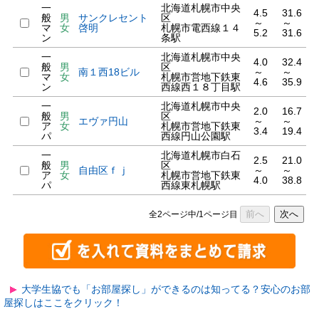
一
北海道札幌市中央
4.5
31.6
般
男
サンクレセント
区
～
～
マ
女
啓明
札幌市電西線１４
5.2
31.6
ン
条駅
一
北海道札幌市中央
4.0
32.4
般
男
区
南１西18ビル
～
～
マ
女
札幌市営地下鉄東
4.6
35.9
ン
西線西１８丁目駅
一
北海道札幌市中央
2.0
16.7
般
男
区
エヴァ円山
～
～
ア
女
札幌市営地下鉄東
3.4
19.4
パ
西線円山公園駅
一
北海道札幌市白石
2.5
21.0
般
男
区
自由区ｆｊ
～
～
ア
女
札幌市営地下鉄東
4.0
38.8
パ
西線東札幌駅
前へ
次へ
全2ページ中/1ページ目
大学生協でも「お部屋探し」ができるのは知ってる？安心のお部
屋探しはここをクリック！