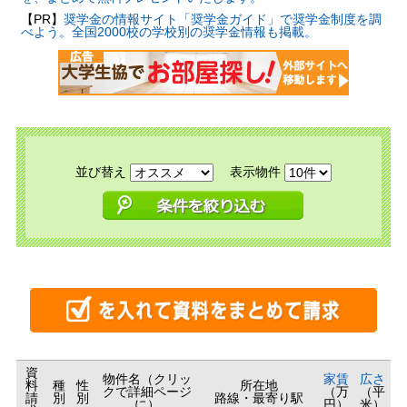
【PR】
奨学金の情報サイト「奨学金ガイド」で奨学金制度を調
べよう。全国2000校の学校別の奨学金情報も掲載。
並び替え
表示物件
資
物件名（クリッ
家賃
広さ
料
種
性
所在地
クで詳細ページ
（万
（平
請
別
別
路線・最寄り駅
に）
円）
米）