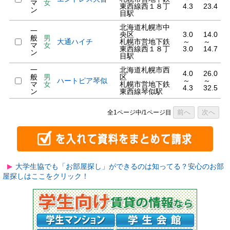
マ
女
東西線西１８丁
4.3
23.4
ン
目駅
北海道札幌市中
一
央区
3.0
14.0
般
男
大通ハイチ
札幌市営地下鉄
～
～
マ
女
東西線西１８丁
3.0
14.7
ン
目駅
一
北海道札幌市西
4.0
26.0
般
男
区
ハートピア琴似
～
～
マ
女
札幌市営地下鉄
4.3
32.5
ン
東西線琴似駅
前へ
次へ
全1ページ中/1ページ目
大学生協でも「お部屋探し」ができるのは知ってる？安心のお部
屋探しはここをクリック！