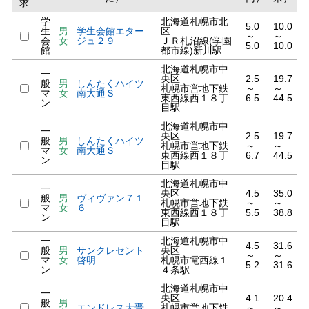
求
学
北海道札幌市北
5.0
10.0
生
男
学生会館エター
区
～
～
会
女
ジュ２９
ＪＲ札沼線(学園
5.0
10.0
館
都市線)新川駅
北海道札幌市中
一
央区
2.5
19.7
般
男
しんたくハイツ
札幌市営地下鉄
～
～
マ
女
南大通Ｓ
東西線西１８丁
6.5
44.5
ン
目駅
北海道札幌市中
一
央区
2.5
19.7
般
男
しんたくハイツ
札幌市営地下鉄
～
～
マ
女
南大通Ｓ
東西線西１８丁
6.7
44.5
ン
目駅
北海道札幌市中
一
央区
4.5
35.0
般
男
ヴィヴァン７１
札幌市営地下鉄
～
～
マ
女
６
東西線西１８丁
5.5
38.8
ン
目駅
一
北海道札幌市中
4.5
31.6
般
男
サンクレセント
央区
～
～
マ
女
啓明
札幌市電西線１
5.2
31.6
ン
４条駅
北海道札幌市中
一
央区
4.1
20.4
般
男
エンドレス大晋
札幌市営地下鉄
～
～