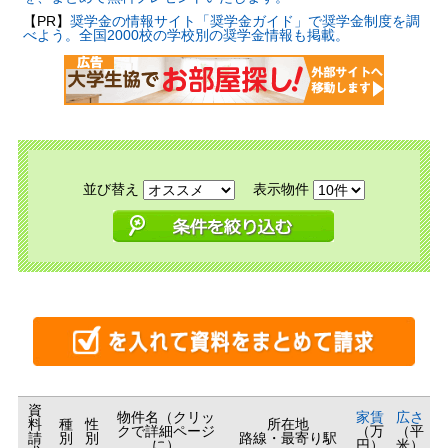
【PR】
奨学金の情報サイト「奨学金ガイド」で奨学金制度を調
べよう。全国2000校の学校別の奨学金情報も掲載。
並び替え
表示物件
資
物件名（クリッ
家賃
広さ
料
種
性
所在地
クで詳細ページ
（万
（平
請
別
別
路線・最寄り駅
に）
円）
米）