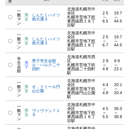
求
北海道札幌市中
一
央区
2.5
19.7
般
男
しんたくハイツ
札幌市営地下鉄
～
～
マ
女
南大通Ｓ
東西線西１８丁
6.5
44.5
ン
目駅
北海道札幌市中
一
央区
2.5
19.7
般
男
しんたくハイツ
札幌市営地下鉄
～
～
マ
女
南大通Ｓ
東西線西１８丁
6.7
44.5
ン
目駅
北海道札幌市西
学
男子学生会館
区
2.9
9.9
生
男
ル・パルク二十
札幌市営地下鉄
～
～
会
子
四軒
東西線二十四軒
4.8
23.1
館
駅
北海道札幌市中
一
央区
4.4
20.1
般
男
オ．ドミール円
札幌市営地下鉄
～
～
マ
女
山公園
東西線円山公園
4.8
20.4
ン
駅
北海道札幌市中
一
央区
4.5
35.0
般
男
ヴィヴァン７１
札幌市営地下鉄
～
～
マ
女
６
東西線西１８丁
5.5
38.8
ン
目駅
一
北海道札幌市中