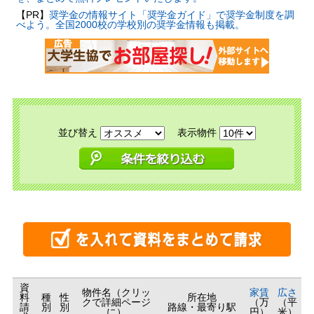
【PR】
奨学金の情報サイト「奨学金ガイド」で奨学金制度を調
べよう。全国2000校の学校別の奨学金情報も掲載。
並び替え
表示物件
資
物件名（クリッ
家賃
広さ
料
種
性
所在地
クで詳細ページ
（万
（平
請
別
別
路線・最寄り駅
に）
円）
米）