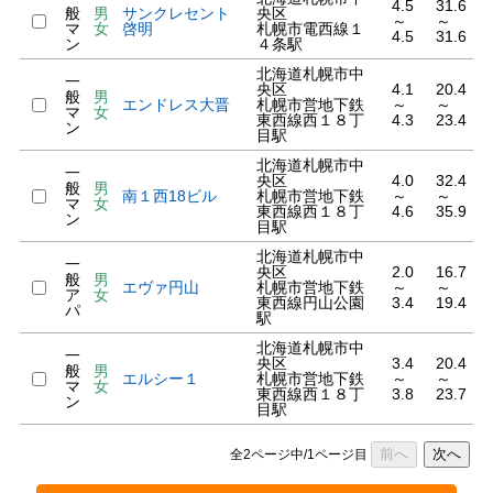
4.5
31.6
般
男
サンクレセント
央区
～
～
マ
女
啓明
札幌市電西線１
4.5
31.6
ン
４条駅
北海道札幌市中
一
央区
4.1
20.4
般
男
エンドレス大晋
札幌市営地下鉄
～
～
マ
女
東西線西１８丁
4.3
23.4
ン
目駅
北海道札幌市中
一
央区
4.0
32.4
般
男
南１西18ビル
札幌市営地下鉄
～
～
マ
女
東西線西１８丁
4.6
35.9
ン
目駅
北海道札幌市中
一
央区
2.0
16.7
般
男
エヴァ円山
札幌市営地下鉄
～
～
ア
女
東西線円山公園
3.4
19.4
パ
駅
北海道札幌市中
一
央区
3.4
20.4
般
男
エルシー１
札幌市営地下鉄
～
～
マ
女
東西線西１８丁
3.8
23.7
ン
目駅
前へ
次へ
全2ページ中/1ページ目