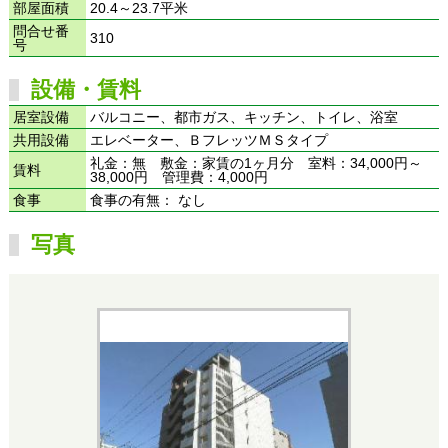
部屋面積
20.4～23.7平米
問合せ番
310
号
設備・賃料
居室設備
バルコニー、都市ガス、キッチン、トイレ、浴室
共用設備
エレベーター、ＢフレッツＭＳタイプ
礼金：無 敷金：家賃の1ヶ月分 室料：34,000円～
賃料
38,000円 管理費：4,000円
食事
食事の有無： なし
写真