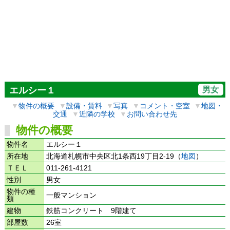
男女
エルシー１
▼
物件の概要
▼
設備・賃料
▼
写真
▼
コメント・空室
▼
地図・
交通
▼
近隣の学校
▼
お問い合わせ先
物件の概要
物件名
エルシー１
所在地
北海道札幌市中央区北1条西19丁目2-19（
地図
）
ＴＥＬ
011-261-4121
性別
男女
物件の種
一般マンション
類
建物
鉄筋コンクリート 9階建て
部屋数
26室