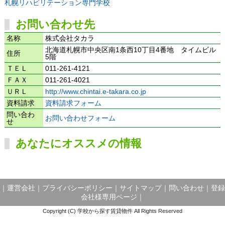
札幌リハビリテーション専門学校
お問い合わせ先
名称
株式会社タカラ
北海道札幌市中央区南1条西10丁目4番地 タイムビル
住所
5階
ＴＥＬ
011-261-4121
ＦＡＸ
011-261-4021
ＵＲＬ
http://www.chintai.e-takara.co.jp
資料請求
資料請求フォーム
問い合わ
お問い合わせフォーム
せ
あなたにオススメの情報
｜
運営会社
｜
プライバシーポリシー
｜
サイトマップ
｜
問い合わせ
｜
登録
会社様専用ページ
｜
Copyright (C) 学校から探す賃貸物件 All Rights Reserved