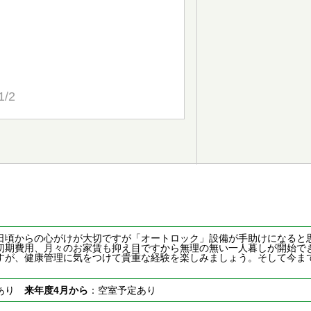
1/2
日頃からの心がけが大切ですが「オートロック」設備が手助けになると
初期費用、月々のお家賃も抑え目ですから無理の無い一人暮しが開始で
すが、健康管理に気をつけて貴重な経験を楽しみましょう。そして今ま
室あり
来年度4月から
：空室予定あり