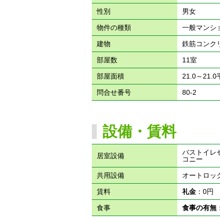
性別
男女
物件の種類
一般マンシ
建物
鉄筋コンク
部屋数
11室
部屋面積
21.0～21.
問合せ番号
80-2
設備・賃料
バストイレ
居室設備
コニー
共用設備
オートロッ
賃料
礼金
：0
食事
食事の有無