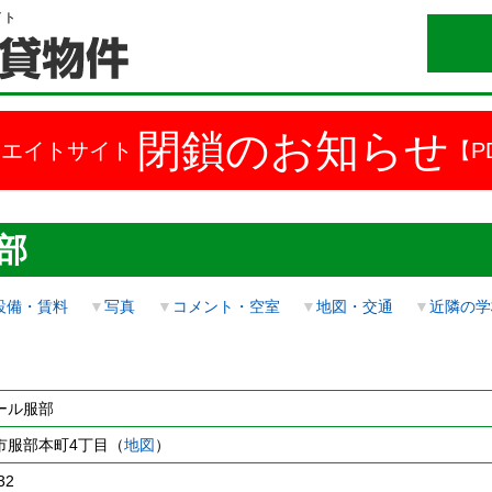
イト
閉鎖のお知らせ
ドエイトサイト
【P
部
設備・賃料
▼
写真
▼
コメント・空室
▼
地図・交通
▼
近隣の学
ール服部
市服部本町4丁目（
地図
）
32