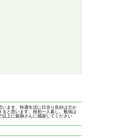
思います。快適生活に日当り良好は欠か
きると思います。祝初一人暮し。勉強は
で以上に親御さんに感謝してください