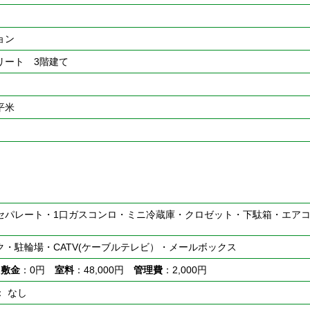
ョン
リート 3階建て
0平米
セパレート・1口ガスコンロ・ミニ冷蔵庫・クロゼット・下駄箱・エア
ク・駐輪場・CATV(ケーブルテレビ）・メールボックス
円
敷金
：0円
室料
：48,000円
管理費
：2,000円
： なし