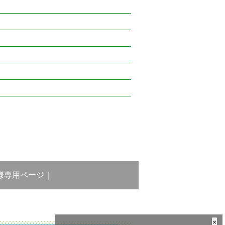
様専用ページ
｜