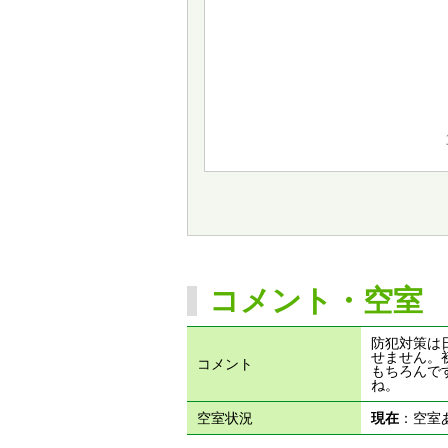
コメント・空室
防犯対策は
せません。
コメント
もちろんで
ね。
空室状況
現在
：空