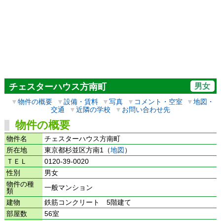
男女
チェスターハウス方南町
▼
物件の概要
▼
設備・賃料
▼
写真
▼
コメント・空室
▼
地図・
交通
▼
近隣の学校
▼
お問い合わせ先
物件の概要
物件名
チェスターハウス方南町
所在地
東京都杉並区方南1（
地図
）
ＴＥＬ
0120-39-0020
性別
男女
物件の種
一般マンション
類
建物
鉄筋コンクリート 5階建て
部屋数
56室