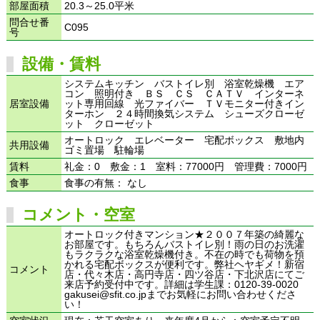
部屋面積
20.3～25.0平米
問合せ番
C095
号
設備・賃料
システムキッチン バストイレ別 浴室乾燥機 エア
コン 照明付き ＢＳ ＣＳ ＣＡＴＶ インターネ
居室設備
ット専用回線 光ファイバー ＴＶモニター付きイン
ターホン ２４時間換気システム シューズクローゼ
ット クローゼット
オートロック エレベーター 宅配ボックス 敷地内
共用設備
ゴミ置場 駐輪場
賃料
礼金：0 敷金：1 室料：77000円 管理費：7000円
食事
食事の有無： なし
コメント・空室
オートロック付きマンション★２００７年築の綺麗な
お部屋です。もちろんバストイレ別！雨の日のお洗濯
もラクラクな浴室乾燥機付き。不在の時でも荷物を預
かれる宅配ボックスが便利です。弊社ヘヤギメ！新宿
コメント
店・代々木店・高円寺店・四ツ谷店・下北沢店にてご
来店予約受付中です。詳細は学生課：0120-39-0020
gakusei@sfit.co.jpまでお気軽にお問い合わせくださ
い！