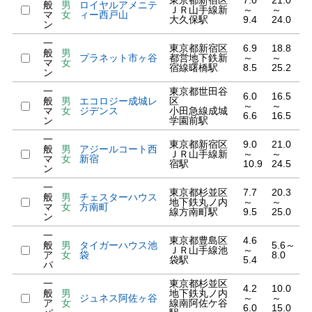
東京都新宿区
7.0
21.0
般
男
ロイヤルアメニテ
ＪＲ山手線新
～
～
マ
女
ィー西戸山
大久保駅
9.4
24.0
ン
一
東京都新宿区
6.9
18.8
般
男
プラネット市ヶ谷
都営地下鉄新
～
～
マ
女
宿線曙橋駅
8.5
25.2
ン
一
東京都世田谷
6.0
16.5
般
男
エコロジー成城レ
区
～
～
マ
女
ジデンス
小田急線成城
6.6
16.5
ン
学園前駅
一
東京都新宿区
9.0
21.0
般
男
アジールコート西
ＪＲ山手線新
～
～
マ
女
新宿
宿駅
10.9
24.5
ン
一
東京都杉並区
7.7
20.3
般
男
チェスターハウス
地下鉄丸ノ内
～
～
マ
女
方南町
線方南町駅
9.5
25.0
ン
一
東京都豊島区
4.6
般
男
タイガーハウス池
5.6～
ＪＲ山手線池
～
ア
女
袋
8.0
袋駅
5.4
パ
一
東京都杉並区
4.2
10.0
般
男
地下鉄丸ノ内
ジュネス阿佐ヶ谷
～
～
ア
女
線南阿佐ケ谷
6.0
15.0