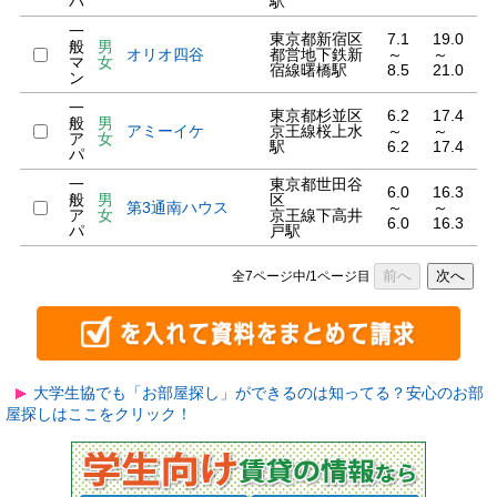
パ
駅
一
東京都新宿区
7.1
19.0
般
男
オリオ四谷
都営地下鉄新
～
～
マ
女
宿線曙橋駅
8.5
21.0
ン
一
東京都杉並区
6.2
17.4
般
男
アミーイケ
京王線桜上水
～
～
ア
女
駅
6.2
17.4
パ
一
東京都世田谷
6.0
16.3
般
男
区
第3通南ハウス
～
～
ア
女
京王線下高井
6.0
16.3
パ
戸駅
前へ
次へ
全7ページ中/1ページ目
大学生協でも「お部屋探し」ができるのは知ってる？安心のお部
屋探しはここをクリック！