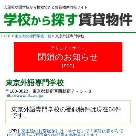
志望校や通学校から検索できる賃貸物件情報サイト
ＴＯＰ
>
東京都の専門学校一覧
> 東京外語専門学校
アドエイトサイト
閉鎖のお知らせ
【PDF】
東京外語専門学校
〒160-0023 東京都新宿区西新宿７－３－８
http://www.tflc.ac.jp/
東京外語専門学校の登録物件は現在64件
です。
【PR】
京王線のお部屋探しは「学ナビ」で！家賃は春からで
OK！家賃3～5万円台のお部屋も多数あります！