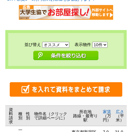
並び替え
表示物件
資
所在地
家賃
広さ
料
種
性
物件名（クリック
路線・最寄り
（万
（平
請
別
別
で詳細ページに）
駅
円）
米）
求
一