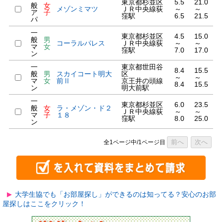
東京都杉並区
5.5
21.0
般
女
メゾンミマツ
ＪＲ中央線荻
～
～
ア
子
窪駅
6.5
21.5
パ
一
東京都杉並区
4.5
15.0
般
男
コーラルパレス
ＪＲ中央線荻
～
～
マ
女
窪駅
7.0
17.0
ン
一
東京都世田谷
8.4
15.5
般
男
スカイコート明大
区
～
～
マ
女
前Ⅱ
京王井の頭線
8.4
15.5
ン
明大前駅
一
東京都杉並区
6.0
23.5
般
女
ラ・メゾン・ド２
ＪＲ中央線荻
～
～
マ
子
１８
窪駅
8.0
25.0
ン
前へ
次へ
全1ページ中/1ページ目
大学生協でも「お部屋探し」ができるのは知ってる？安心のお部
屋探しはここをクリック！