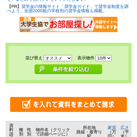
【PR】
奨学金の情報サイト「奨学金ガイド」で奨学金制度を調
べよう。全国2000校の学校別の奨学金情報も掲載。
並び替え
表示物件
資
所在地
家賃
広さ
料
種
性
物件名（クリック
路線・最寄り
（万
（平
請
別
別
で詳細ページに）
駅
円）
米）