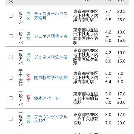
求
一
東京都杉並区
7.7
20.3
般
男
チェスターハウス
地下鉄丸ノ内
～
～
マ
女
方南町
線方南町駅
9.5
25.0
ン
一
東京都杉並区
4.2
10.0
般
男
地下鉄丸ノ内
ジュネス阿佐ヶ谷
～
～
ア
女
線南阿佐ケ谷
6.0
15.0
パ
駅
一
東京都杉並区
4.2
10.0
般
男
地下鉄丸ノ内
ジュネス阿佐ヶ谷
～
～
ア
女
線南阿佐ケ谷
6.0
15.0
パ
駅
学
東京都杉並区
6.0
7.0
生
女
開成杉並学生会館
地下鉄丸ノ内
～
～
会
子
線方南町駅
6.4
7.0
館
一
東京都杉並区
5.0
17.0
般
女
鈴木アパート
ＪＲ中央線荻
～
～
ア
子
窪駅
6.0
20.0
パ
一
東京都杉並区
5.0
17.0
般
男
ブラウンゲイブル
ＪＲ中央線荻
～
～
ア
女
ス127
窪駅
7.0
20.0
パ
一