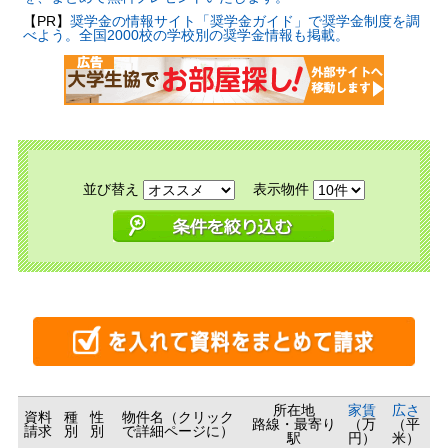
【PR】
奨学金の情報サイト「奨学金ガイド」で奨学金制度を調
べよう。全国2000校の学校別の奨学金情報も掲載。
並び替え
表示物件
所在地
家賃
広さ
資料
種
性
物件名（クリック
路線・最寄り
（万
（平
請求
別
別
で詳細ページに）
駅
円）
米）