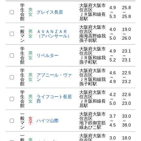
学
大阪府大阪市
4.9
25.8
生
男
住吉区
グレイス長居
～
～
会
女
ＪＲ阪和線長
5.3
25.8
館
居駅
一
大阪府大阪市
4.0
19.0
般
男
ＡＶＡＮＺＡＲ
住吉区
～
～
マ
女
（アバンサール）
南海高野線我
5.0
26.0
ン
孫子前駅
学
大阪府大阪市
4.9
23.1
生
男
住吉区
リベルター
～
～
会
女
ＪＲ阪和線我
5.2
23.1
館
孫子町駅
学
大阪府大阪市
4.6
22.5
生
男
アブニール・ヴァ
住吉区
～
～
会
女
ン
ＪＲ阪和線我
4.9
23.2
館
孫子町駅
学
大阪府大阪市
4.2
22.6
生
男
ライフコート長居
住吉区
～
～
会
女
西
ＪＲ阪和線長
5.0
23.0
館
居駅
一
大阪府大阪市
3.7
33.0
般
女
住吉区
ハイツ山際
～
～
マ
子
地下鉄御堂筋
4.5
38.0
ン
線あびこ駅
一
大阪府大阪市
3.0
18.0
般
男
住吉区