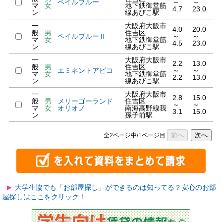
ペイルブルー
～
～
マ
女
地下鉄御堂筋
4.7
23.0
ン
線あびこ駅
一
大阪府大阪市
4.0
20.0
般
男
住吉区
ペイルブルーⅡ
～
～
マ
女
地下鉄御堂筋
4.5
23.0
ン
線あびこ駅
一
大阪府大阪市
2.2
13.0
般
男
住吉区
エミネントアビコ
～
～
マ
女
地下鉄御堂筋
2.2
13.0
ン
線あびこ駅
一
大阪府大阪市
2.8
15.0
般
男
メリーゴーランド
住吉区
～
～
マ
女
オリオノ
南海高野線我
3.1
15.0
ン
孫子前駅
前へ
次へ
全2ページ中/1ページ目
大学生協でも「お部屋探し」ができるのは知ってる？安心のお部
屋探しはここをクリック！