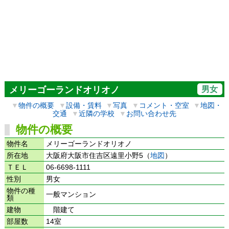
男女
メリーゴーランドオリオノ
▼
物件の概要
▼
設備・賃料
▼
写真
▼
コメント・空室
▼
地図・
交通
▼
近隣の学校
▼
お問い合わせ先
物件の概要
物件名
メリーゴーランドオリオノ
所在地
大阪府大阪市住吉区遠里小野5（
地図
）
ＴＥＬ
06-6698-1111
性別
男女
物件の種
一般マンション
類
建物
階建て
部屋数
14室