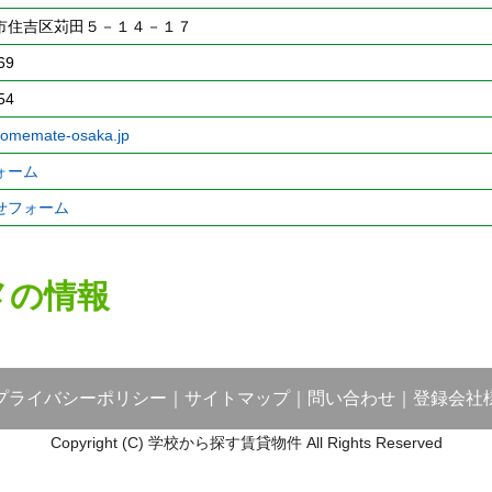
市住吉区苅田５－１４－１７
69
54
homemate-osaka.jp
ォーム
せフォーム
メの情報
プライバシーポリシー
｜
サイトマップ
｜
問い合わせ
｜
登録会社
Copyright (C) 学校から探す賃貸物件 All Rights Reserved