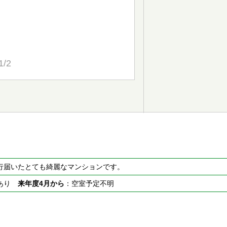
1/2
行届いたとても綺麗なマンションです。
室あり
来年度4月から
：空室予定不明