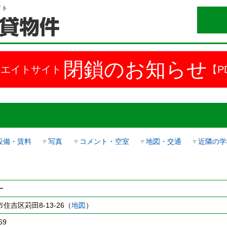
イト
閉鎖のお知らせ
ドエイトサイト
【P
設備・賃料
▼
写真
▼
コメント・空室
▼
地図・交通
▼
近隣の学
ー
住吉区苅田8-13-26（
地図
）
69