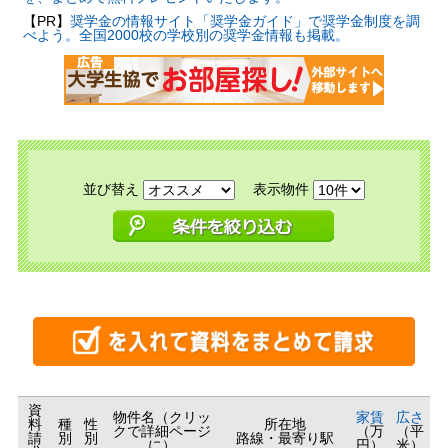
【PR】
奨学金の情報サイト「奨学金ガイド」で奨学金制度を調
べよう。全国2000校の学校別の奨学金情報も掲載。
並び替え
表示物件
資
物件名（クリッ
家賃
広さ
料
種
性
所在地
クで詳細ページ
（万
（平
請
別
別
路線・最寄り駅
に）
円）
米）