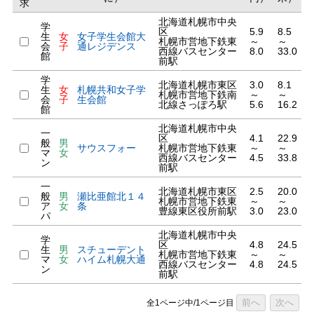
求
北海道札幌市中央
学
区
5.9
8.5
生
女
女子学生会館大
札幌市営地下鉄東
～
～
会
子
通レジデンス
西線バスセンター
8.0
33.0
館
前駅
学
北海道札幌市東区
3.0
8.1
生
女
札幌共和女子学
札幌市営地下鉄南
～
～
会
子
生会館
北線さっぽろ駅
5.6
16.2
館
北海道札幌市中央
一
区
4.1
22.9
般
男
サウスフォー
札幌市営地下鉄東
～
～
マ
女
西線バスセンター
4.5
33.8
ン
前駅
一
北海道札幌市東区
2.5
20.0
般
男
瀬比亜館北１４
札幌市営地下鉄東
～
～
ア
女
条
豊線東区役所前駅
3.0
23.0
パ
北海道札幌市中央
学
区
4.8
24.5
生
男
スチューデント
札幌市営地下鉄東
～
～
マ
女
ハイム札幌大通
西線バスセンター
4.8
24.5
ン
前駅
前へ
次へ
全1ページ中/1ページ目