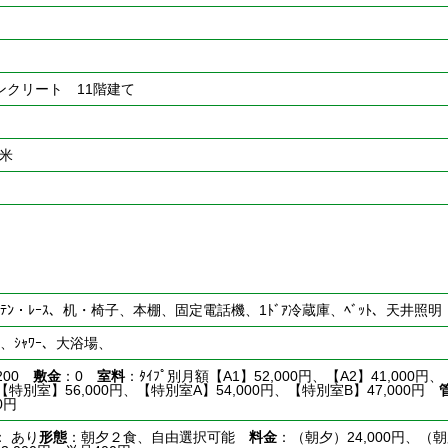
ンクリート 11階建て
平米
、ｶｰﾃﾝ・ﾚｰｽ、机・椅子、本棚、固定電話機、1ﾄﾞｱ冷蔵庫、ﾍﾞｯﾄ、天井照明
台、ｼｬﾜｰ、大浴場、
200
敷金
：0
室料
：ﾀｲﾌﾟ別月額【A1】52,000円、【A2】41,000円、
、【特別室】56,000円、【特別室A】54,000円、【特別室B】47,000円
0円
： あり
形態
：朝夕２食、自由選択可能
料金
：（朝夕）24,000円、（朝