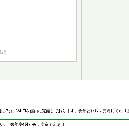
1/2
歩7分。Wi-Fiを館内に完備しております。食堂とｷｯﾁﾝを完備して
。
室あり
来年度4月から
：空室予定あり