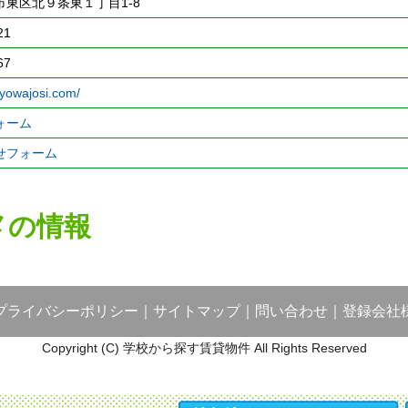
東区北９条東１丁目1-8
21
67
kyowajosi.com/
ォーム
せフォーム
メの情報
プライバシーポリシー
｜
サイトマップ
｜
問い合わせ
｜
登録会社
Copyright (C) 学校から探す賃貸物件 All Rights Reserved