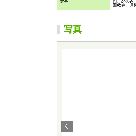
食事
円、夕のみ1
回数券、月
写真