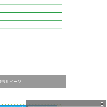
様専用ページ
｜