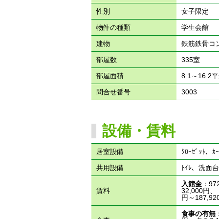
性別
女子限定
物件の種類
学生会館
建物
鉄筋鉄骨コ
部屋数
335室
部屋面積
8.1～16.2
問合せ番号
3003
設備・賃料
居室設備
ｸﾛｰｾﾞｯﾄ
共用設備
ﾄｲﾚ、洗面
入館金
：97
賃料
32,000円
円～187,92
食事の有無