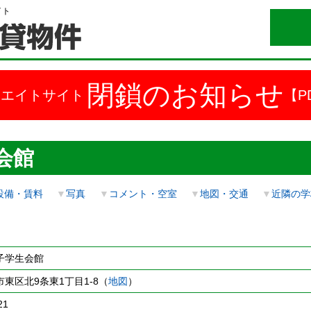
イト
閉鎖のお知らせ
ドエイトサイト
【P
会館
設備・賃料
▼
写真
▼
コメント・空室
▼
地図・交通
▼
近隣の学
子学生会館
東区北9条東1丁目1-8（
地図
）
21