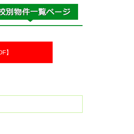
DF】
。