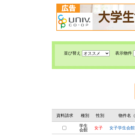
並び替え
表示物件
資料請求
種別
性別
物件名
学生
女子
女子学生会館
会館