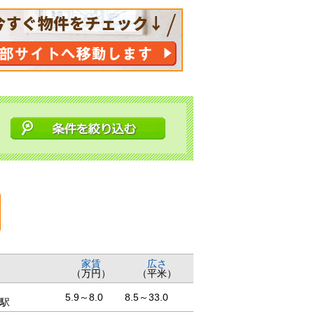
家賃
広さ
（万円）
（平米）
5.9～8.0
8.5～33.0
駅