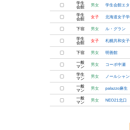
学生
男女
学生会館エタ
会館
学生
女子
北海道女子学
会館
下宿
男女
ル・グラン
学生
女子
札幌共和女子
会館
下宿
男女
明善館
一般
男女
コーポ中瀬
マン
学生
男女
ノールシャン
マン
一般
男女
palazzo麻生
マン
一般
男女
NEO21北口
マン