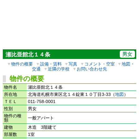
男女
瀬比亜館北１４条
▼
物件の概要
▼
設備・賃料
▼
写真
▼
コメント・空室
▼
地図・
交通
▼
近隣の学校
▼
お問い合わせ先
物件の概要
物件名
瀬比亜館北１４条
所在地
北海道札幌市東区北１４錠東１０丁目3-33（
地図
）
ＴＥＬ
011-758-0001
性別
男女
物件の種
一般アパート
類
建物
木造 3階建て
部屋数
1室