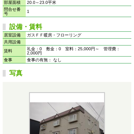
部屋面積
20.0～23.0平米
問合せ番
1
号
設備・賃料
居室設備
ガスＦＦ暖房・フローリング
共用設備
礼金：0 敷金：0 室料：25,000円～ 管理費：
賃料
2,000円
食事
食事の有無： なし
写真