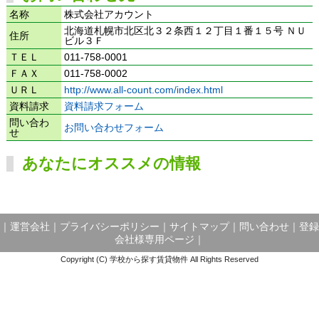
名称
株式会社アカウント
北海道札幌市北区北３２条西１２丁目１番１５号 ＮＵ
住所
ビル３Ｆ
ＴＥＬ
011-758-0001
ＦＡＸ
011-758-0002
ＵＲＬ
http://www.all-count.com/index.html
資料請求
資料請求フォーム
問い合わ
お問い合わせフォーム
せ
あなたにオススメの情報
｜
運営会社
｜
プライバシーポリシー
｜
サイトマップ
｜
問い合わせ
｜
登録
会社様専用ページ
｜
Copyright (C) 学校から探す賃貸物件 All Rights Reserved