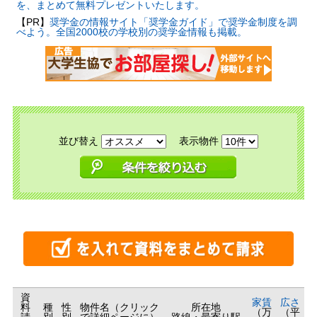
を、まとめて無料プレゼントいたします。
【PR】
奨学金の情報サイト「奨学金ガイド」で奨学金制度を調
べよう。全国2000校の学校別の奨学金情報も掲載。
並び替え
表示物件
資
家賃
広さ
料
種
性
物件名（クリック
所在地
（万
（平