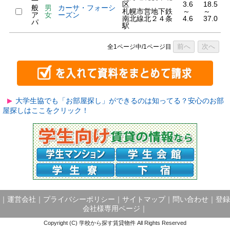
一
区
3.6
18.5
般
男
カーサ・フォーシ
札幌市営地下鉄
～
～
ア
女
ーズン
南北線北２４条
4.6
37.0
パ
駅
前へ
次へ
全1ページ中/1ページ目
大学生協でも「お部屋探し」ができるのは知ってる？安心のお部
屋探しはここをクリック！
｜
運営会社
｜
プライバシーポリシー
｜
サイトマップ
｜
問い合わせ
｜
登録
会社様専用ページ
｜
Copyright (C) 学校から探す賃貸物件 All Rights Reserved