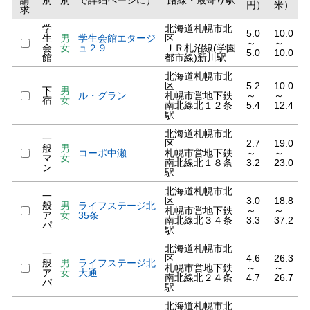
請
別
別
で詳細ページに）
路線・最寄り駅
円）
米）
求
学
北海道札幌市北
5.0
10.0
生
男
学生会館エタージ
区
～
～
会
女
ュ２９
ＪＲ札沼線(学園
5.0
10.0
館
都市線)新川駅
北海道札幌市北
区
5.2
10.0
下
男
ル・グラン
札幌市営地下鉄
～
～
宿
女
南北線北１２条
5.4
12.4
駅
北海道札幌市北
一
区
2.7
19.0
般
男
コーポ中瀬
札幌市営地下鉄
～
～
マ
女
南北線北１８条
3.2
23.0
ン
駅
北海道札幌市北
一
区
3.0
18.8
般
男
ライフステージ北
札幌市営地下鉄
～
～
ア
女
35条
南北線北３４条
3.3
37.2
パ
駅
北海道札幌市北
一
区
4.6
26.3
般
男
ライフステージ北
札幌市営地下鉄
～
～
ア
女
大通
南北線北２４条
4.7
26.7
パ
駅
北海道札幌市北